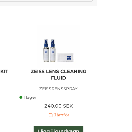
I lager
KIT
ZEISS LENS CLEANING
NISI 67 
FLUID
STOP
ZEISSRENSSPRAY
I lager
I lager
240,00 SEK
2 
Jämför
Lägg i kundvagn
Lägg