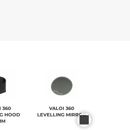
 360
VALOI 360
CANON E
G HOOD
LEVELLING MIRROR
SHOE COV
MM
EOS R1-R3-