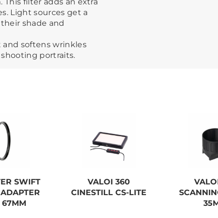
This filter adds an extra
s. Light sources get a
 their shade and
t and softens wrinkles
shooting portraits.
LTER SWIFT
VALOI 360
VALOI
 ADAPTER
CINESTILL CS-LITE
SCANNIN
G 67MM
35