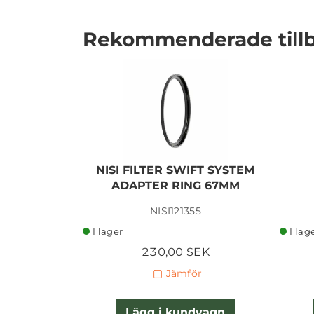
Rekommenderade till
I lager
NISI FILTER SWIFT SYSTEM
ADAPTER RING 67MM
NISI121355
I lager
I lag
230,00 SEK
Jämför
Lägg i kundvagn