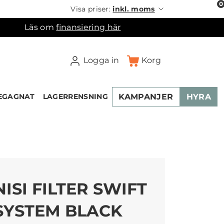
0
Visa priser:
inkl. moms
Läs om
finansiering här
Logga in
Korg
KAMPANJER
HYRA
EGAGNAT
LAGERRENSNING
×
ukorgen
NISI FILTER SWIFT
SYSTEM BLACK