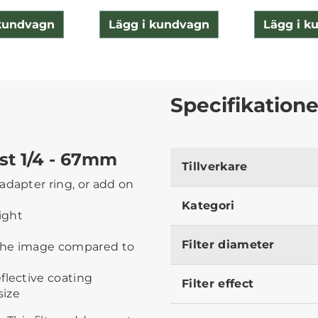
 kundvagn
Lägg i kundvagn
Lägg i k
Specifikatione
st 1/4 - 67mm
Tillverkare
adapter ring, or add on
Kategori
light
Filter diameter
ss the image compared to
flective coating
Filter effect
size