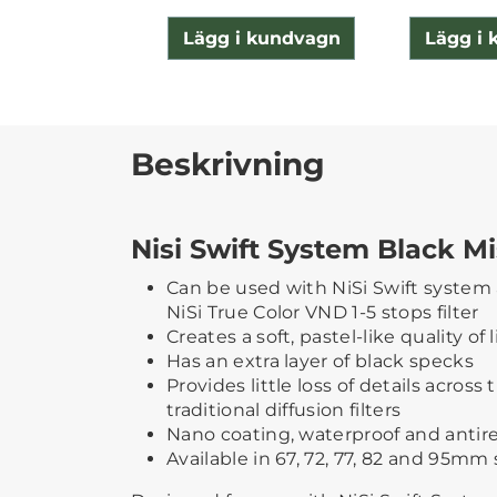
Lägg i kundvagn
Lägg i
Beskrivning
Nisi Swift System Black Mi
Can be used with NiSi Swift system 
NiSi True Color VND 1-5 stops filter
Creates a soft, pastel-like quality of 
Has an extra layer of black specks
Provides little loss of details acro
traditional diffusion filters
Nano coating, waterproof and antire
Available in 67, 72, 77, 82 and 95mm 