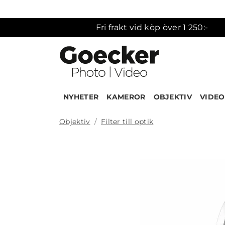
Fri frakt vid köp över 1 250:-
NYHETER
KAMEROR
OBJEKTIV
VIDEO
Objektiv
Filter till optik
Produk