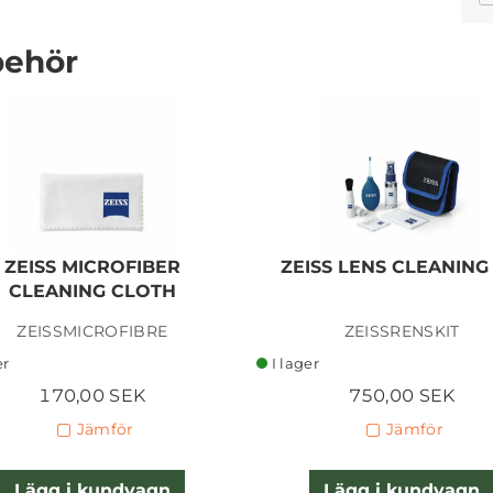
behör
NISI 43 MM UV FILTER
L395
ZEISS MICROFIBER
ZEISS LENS CLEANING 
295,00 SEK
CLEANING CLOTH
ZEISSMICROFIBRE
ZEISSRENSKIT
Lägg i kundvagn
er
I lager
170,00 SEK
750,00 SEK
Jämför
Jämför
Lägg i kundvagn
Lägg i kundvagn