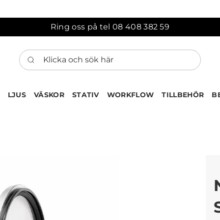
Ring oss på tel 08 408 382 59
Klicka och sök här
LJUS
VÄSKOR
STATIV
WORKFLOW
TILLBEHÖR
B
ten har nu lagts till i var
Gå till korgen
Köps ofta tillsammans med