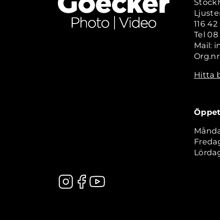
Stock
Ljuste
116 4
Tel 08
Mail: 
Org.nr
Hitta 
Öppet
Måndag
Fredag
Lördag