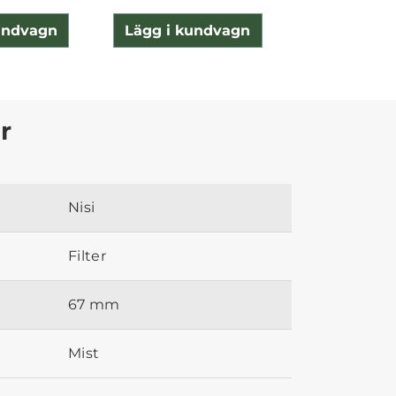
undvagn
Lägg i kundvagn
Lägg i ku
r
Nisi
Filter
67 mm
Mist