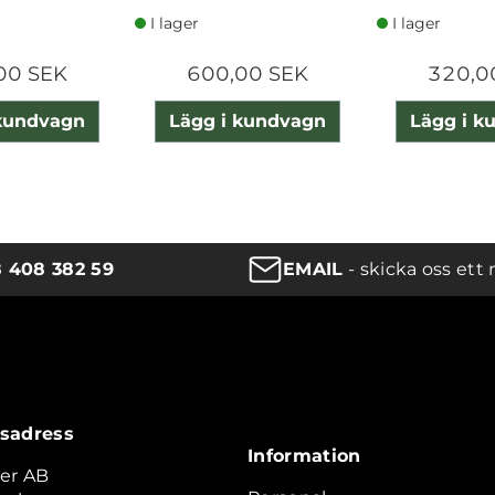
I lager
I lager
00 SEK
600,00 SEK
320,0
 kundvagn
Lägg i kundvagn
Lägg i k
8 408 382 59
EMAIL
- skicka oss ett 
sadress
Information
er AB