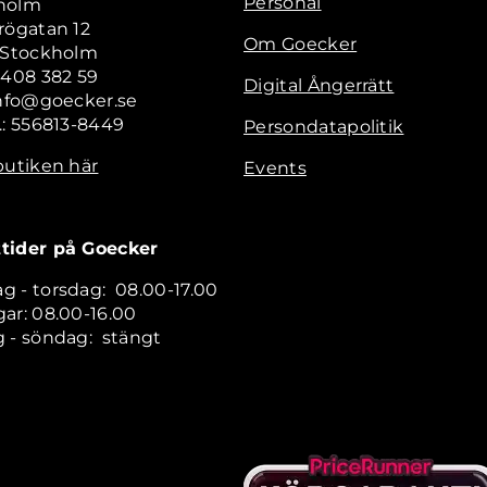
Personal
holm
rögatan 12
Om Goecker
2 Stockholm
 408 382 59
Digital Ångerrätt
info@goecker.se
.: 556813-8449
Persondatapolitik
butiken här
Events
tider på Goecker
 - torsdag: 08.00-17.00
ar: 08.00-16.00
 - söndag: stängt