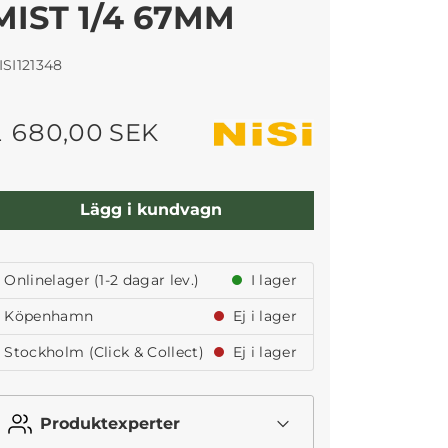
MIST 1/4 67MM
ISI121348
1 680,00 SEK
Lägg i kundvagn
Onlinelager (1-2 dagar lev.)
I lager
Köpenhamn
Ej i lager
Stockholm (Click & Collect)
Ej i lager
Produktexperter