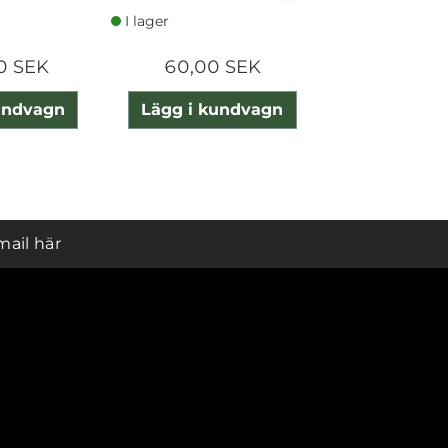
I lager
I lager
0 SEK
60,00 SEK
225,00
undvagn
Lägg i kundvagn
Lägg i ku
mail här