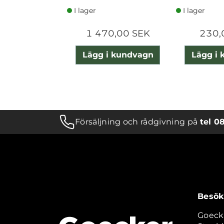
I lager
I lager
1 470,00 SEK
230,
Lägg i kundvagn
Lägg i
Försäljning och rådgivning på
tel 0
Besök
Goeck