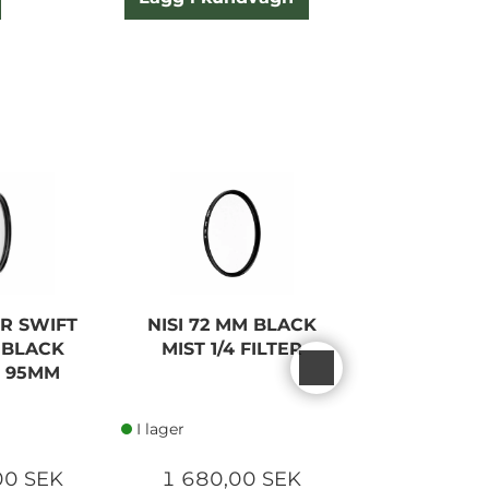
ER SWIFT
NISI 72 MM BLACK
NISI 77 M
 BLACK
MIST 1/4 FILTER
MIST 1/4 
4 95MM
I lager
I lager
00 SEK
1 680,00 SEK
1 785,0