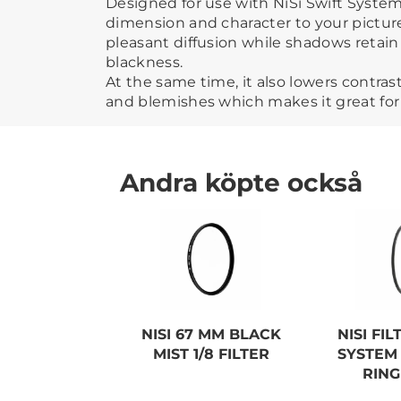
Designed for use with NiSi Swift System. 
dimension and character to your picture
pleasant diffusion while shadows retain
blackness.
At the same time, it also lowers contras
and blemishes which makes it great for 
Andra köpte också
NISI 67 MM BLACK
NISI FI
MIST 1/8 FILTER
SYSTEM
RIN