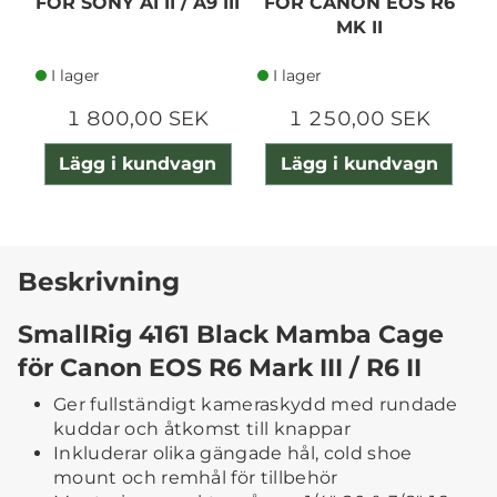
FOR SONY A1 II / A9 III
FOR CANON EOS R6
MK II
I lager
I lager
1 800,00 SEK
1 250,00 SEK
Lägg i kundvagn
Lägg i kundvagn
Beskrivning
SmallRig 4161 Black Mamba Cage
för Canon EOS R6 Mark III / R6 II
Ger fullständigt kameraskydd med rundade
kuddar och åtkomst till knappar
Inkluderar olika gängade hål, cold shoe
mount och remhål för tillbehör