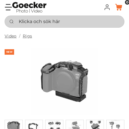
0
LOGGA IN
KORG
Klicka och sök här
Video
Rigs
NEW