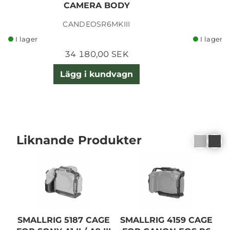
CAMERA BODY
R
CANDEOSR6MKIII
I lager
I lager
34 180,00 SEK
Lägg i kundvagn
Liknande Produkter
SMALLRIG 5187 CAGE
SMALLRIG 4159 CAGE
S