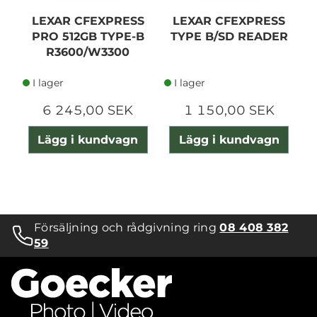
LEXAR CFEXPRESS
LEXAR CFEXPRESS
H
PRO 512GB TYPE-B
TYPE B/SD READER
T
R3600/W3300
I lager
I lager
6 245,00 SEK
1 150,00 SEK
Lägg i kundvagn
Lägg i kundvagn
Försäljning och rådgivning ring
08 408 382
59