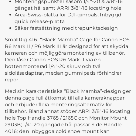
Monteringspunkter såsom 1/4"-20 & 3/8"-16
gängat hål samt ARRI 3/8"-16 locating hole
Arca-Swiss-platta för DJI-gimbals: Inbyggd
quick release-platta
Säker fastsättning med trepunktsdesign
SmallRig 4161 “Black Mamba” Cage för Canon EOS
R6 Mark II / R6 Mark III är designad för att skydda
kameran och möjliggöra montering av tillbehör.
Den låser Canon EOS R6 Mark II via en
bottenmonterad 1/4"-20 skruv och två
sidolåsadaptrar, medan gummipads förhindrar
repor.
Med sin karakteristiska “Black Mamba”-design ger
denna cage full åtkomst till alla kameraknappar
och erbjuder flera monteringsalternativ för
tillbehör. Bland annat stöder ARRI 3/8"-16 locating
hole Top Handle 3765 / 2165C och Monitor Mount
2903B; 1/4"-20 gängade hål passar Side Handle
4016; den inbyggda cold shoe mount kan