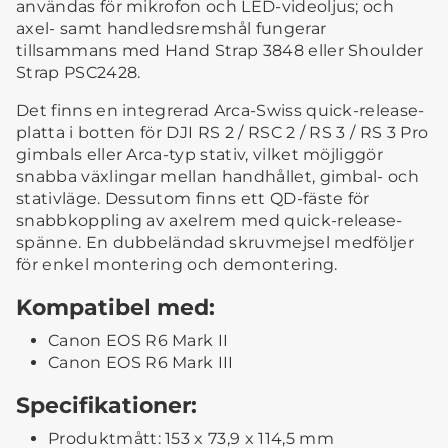
användas för mikrofon och LED-videoljus; och
axel- samt handledsremshål fungerar
tillsammans med Hand Strap 3848 eller Shoulder
Strap PSC2428.
Det finns en integrerad Arca-Swiss quick-release-
platta i botten för DJI RS 2 / RSC 2 / RS 3 / RS 3 Pro
gimbals eller Arca-typ stativ, vilket möjliggör
snabba växlingar mellan handhållet, gimbal- och
stativläge. Dessutom finns ett QD-fäste för
snabbkoppling av axelrem med quick-release-
spänne. En dubbeländad skruvmejsel medföljer
för enkel montering och demontering.
Kompatibel med:
Canon EOS R6 Mark II
Canon EOS R6 Mark III
Specifikationer:
Produktmått: 153 x 73,9 x 114,5 mm