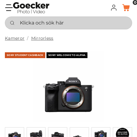
0
LOGGA IN
KORG
Klicka och sök här
Kameror
Mirrorless
SONY STUDENT CASHBACK
SONY WELCOME TO ALPHA