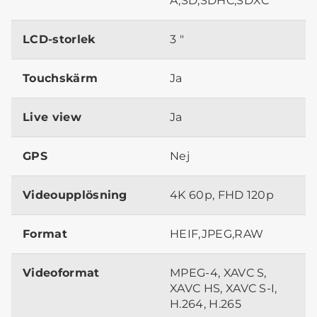
A,SD,SDHC,SDXC
LCD-storlek
3 "
Touchskärm
Ja
Live view
Ja
GPS
Nej
Videoupplösning
4K 60p, FHD 120p
Format
HEIF,JPEG,RAW
Videoformat
MPEG-4, XAVC S,
XAVC HS, XAVC S-I,
H.264, H.265