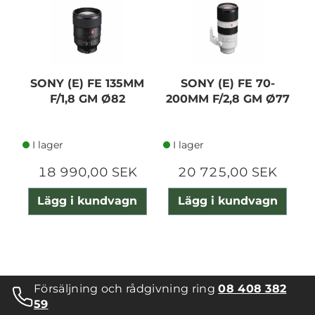
SONY (E) FE 135MM
SONY (E) FE 70-
F/1,8 GM Ø82
200MM F/2,8 GM Ø77
I lager
I lager
18 990,00 SEK
20 725,00 SEK
Lägg i kundvagn
Lägg i kundvagn
Försäljning och rådgivning ring
08 408 382
59