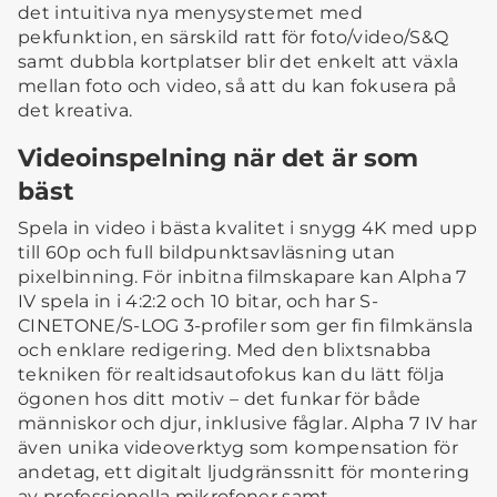
det intuitiva nya menysystemet med
pekfunktion, en särskild ratt för foto/video/S&Q
samt dubbla kortplatser blir det enkelt att växla
mellan foto och video, så att du kan fokusera på
det kreativa.
Videoinspelning när det är som
bäst
Spela in video i bästa kvalitet i snygg 4K med upp
till 60p och full bildpunktsavläsning utan
pixelbinning. För inbitna filmskapare kan Alpha 7
IV spela in i 4:2:2 och 10 bitar, och har S-
CINETONE/S-LOG 3-profiler som ger fin filmkänsla
och enklare redigering. Med den blixtsnabba
tekniken för realtidsautofokus kan du lätt följa
ögonen hos ditt motiv – det funkar för både
människor och djur, inklusive fåglar. Alpha 7 IV har
även unika videoverktyg som kompensation för
andetag, ett digitalt ljudgränssnitt för montering
av professionella mikrofoner samt