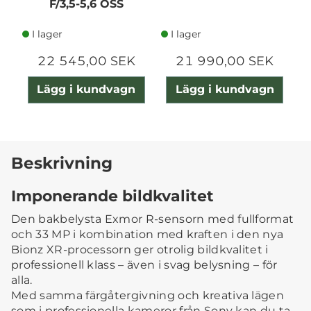
F/3,5-5,6 OSS
I lager
I lager
22 545,00 SEK
21 990,00 SEK
Lägg i kundvagn
Lägg i kundvagn
Beskrivning
Imponerande bildkvalitet
Den bakbelysta Exmor R-sensorn med fullformat
och 33 MP i kombination med kraften i den nya
Bionz XR-processorn ger otrolig bildkvalitet i
professionell klass – även i svag belysning – för
alla.
Med samma färgåtergivning och kreativa lägen
som i professionella kameror från Sony kan du ta