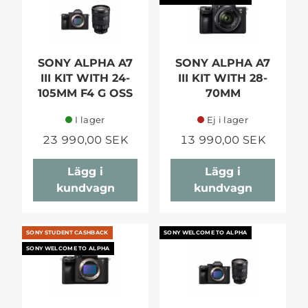
SONY ALPHA A7
SONY ALPHA A7
III KIT WITH 24-
III KIT WITH 28-
105MM F4 G OSS
70MM
I lager
Ej i lager
23 990,00 SEK
13 990,00 SEK
Lägg i
Lägg i
kundvagn
kundvagn
SONY STUDENT CASHBACK
SONY WELCOME TO ALPHA
SONY WELCOME TO ALPHA