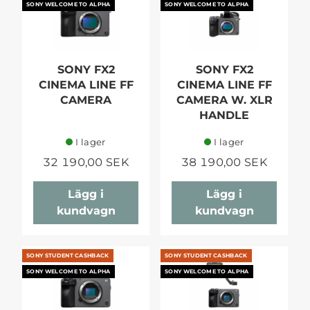
SONY WELCOME TO ALPHA
SONY WELCOME TO ALPHA
SONY FX2
SONY FX2
CINEMA LINE FF
CINEMA LINE FF
CAMERA
CAMERA W. XLR
HANDLE
I lager
I lager
32 190,00 SEK
38 190,00 SEK
Lägg i
Lägg i
kundvagn
kundvagn
SONY STUDENT CASHBACK
SONY STUDENT CASHBACK
SONY WELCOME TO ALPHA
SONY WELCOME TO ALPHA