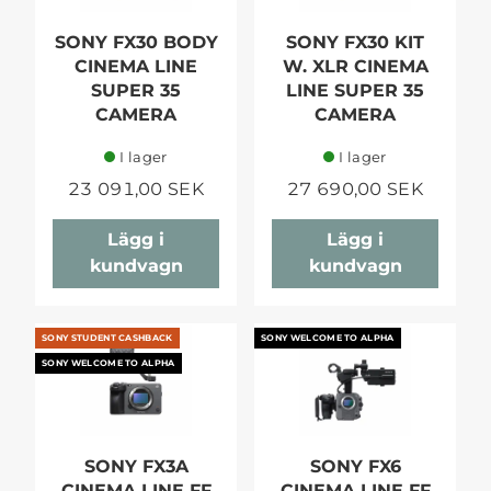
SONY FX30 BODY
SONY FX30 KIT
CINEMA LINE
W. XLR CINEMA
SUPER 35
LINE SUPER 35
CAMERA
CAMERA
I lager
I lager
23 091,00 SEK
27 690,00 SEK
Lägg i
Lägg i
kundvagn
kundvagn
SONY STUDENT CASHBACK
SONY WELCOME TO ALPHA
SONY WELCOME TO ALPHA
SONY FX3A
SONY FX6
CINEMA LINE FF
CINEMA LINE FF