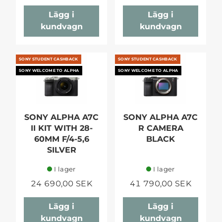
Lägg i
Lägg i
kundvagn
kundvagn
SONY STUDENT CASHBACK
SONY STUDENT CASHBACK
SONY WELCOME TO ALPHA
SONY WELCOME TO ALPHA
SONY ALPHA A7C
SONY ALPHA A7C
II KIT WITH 28-
R CAMERA
60MM F/4-5,6
BLACK
SILVER
I lager
I lager
24 690,00 SEK
41 790,00 SEK
Lägg i
Lägg i
kundvagn
kundvagn