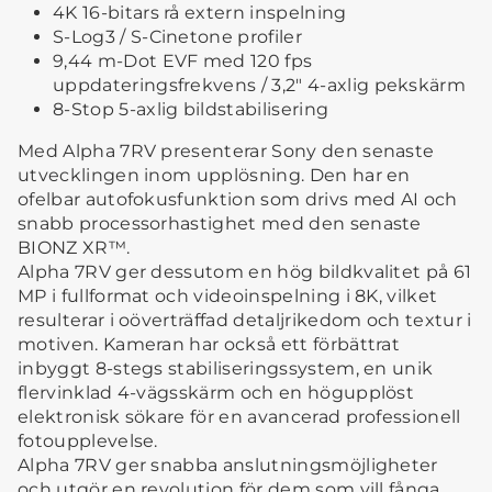
4K 16-bitars rå extern inspelning
S-Log3 / S-Cinetone profiler
9,44 m-Dot EVF med 120 fps
uppdateringsfrekvens / 3,2" 4-axlig pekskärm
8-Stop 5-axlig bildstabilisering
Med Alpha 7RV presenterar Sony den senaste
utvecklingen inom upplösning. Den har en
ofelbar autofokusfunktion som drivs med AI och
snabb processorhastighet med den senaste
BIONZ XR™.
Alpha 7RV ger dessutom en hög bildkvalitet på 61
MP i fullformat och videoinspelning i 8K, vilket
resulterar i oöverträffad detaljrikedom och textur i
motiven. Kameran har också ett förbättrat
inbyggt 8-stegs stabiliseringssystem, en unik
flervinklad 4-vägsskärm och en högupplöst
elektronisk sökare för en avancerad professionell
fotoupplevelse.
Alpha 7RV ger snabba anslutningsmöjligheter
och utgör en revolution för dem som vill fånga