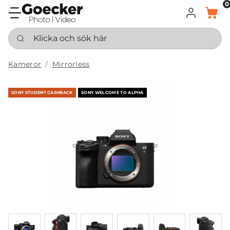
0
LOGGA IN
KORG
Klicka och sök här
Kameror
Mirrorless
SONY STUDENT CASHBACK
SONY WELCOME TO ALPHA