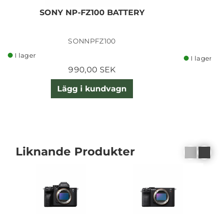
SONY NP-FZ100 BATTERY
B
SONNPFZ100
I lager
I lager
990,00 SEK
Lägg i kundvagn
Liknande Produkter