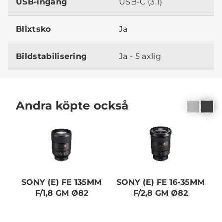
USB-ingång
USB-C (3.1)
Blixtsko
Ja
Bildstabilisering
Ja - 5 axlig
Andra köpte också
SONY (E) FE 135MM
SONY (E) FE 16-35MM
F/1,8 GM Ø82
F/2,8 GM Ø82