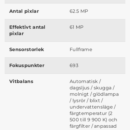
Antal pixlar
62.5 MP
Effektivt antal
61 MP
pixlar
Sensorstorlek
Fullframe
Fokuspunkter
693
Vitbalans
Automatisk /
dagsljus / skugga /
molnigt / glödlampa
/ lysrör / blixt /
undervattensläge /
färgtemperatur (2
500 till 9 900 K) och
färgfilter / anpassad