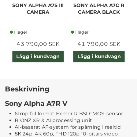
SONY ALPHA A7S III
SONY ALPHA A7C R
CAMERA
CAMERA BLACK
I lager
I lager
43 790,00 SEK
41 790,00 SEK
Lägg i kundvagn
Lägg i kundvagn
Beskrivning
Sony Alpha A7R V
61mp fullformat Exmor R BSI CMOS-sensor
BIONZ XR & AI processing unit
AI-baserat AF-system för spårning i realtid
8K 24p, 4K 60p, FHD 120p 10-bitars video