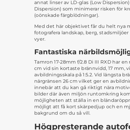
annat linser av LD-glas (Low Dispersion
Dispersion) som minimerar risken för k
(oönskade färgblödningar).
Med det här objektivet får du helt nya m
fotografera landskap, berg, stadsmiljöer
vyer.
Fantastiska närbildsmöjli
Tamron 17-28mm f/2.8 Di III RXD har en 
cm vid sin kortaste brännvidd, 17 mm, v
avbildningsskala på 1:5.2. Vid längsta b
närgränsen 26 cm vilket ger en avbildni
innebär att du kan gå riktigt nära moti
bilder där även miljön runtomkring ko
möjligheten att ställa in en bländaröppn
möjligt att få kort skärpedjup och en 
bakgrund om du så vill.
Högpresterande autofo