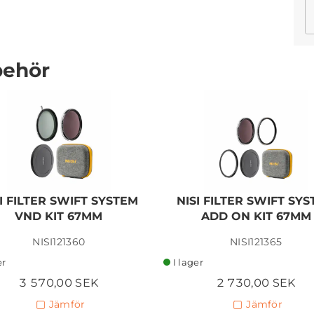
behör
TAMRON 18-300MM F/3,5-
6,3 DI III-A VC VXD E-
MOUNT
6 290,00 SEK
I FILTER SWIFT SYSTEM
NISI FILTER SWIFT SY
Lägg i kundvagn
VND KIT 67MM
ADD ON KIT 67MM
NISI121360
NISI121365
er
I lager
3 570,00 SEK
2 730,00 SEK
Jämför
Jämför