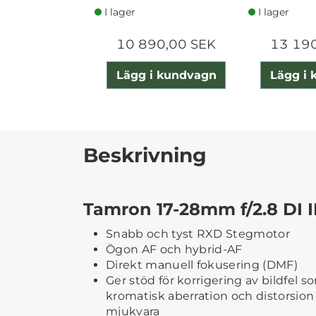
I lager
I lager
10 890,00 SEK
13 19
Lägg i kundvagn
Lägg i
Beskrivning
Tamron 17-28mm f/2.8 DI I
Snabb och tyst RXD Stegmotor
Ögon AF och hybrid-AF
Direkt manuell fokusering (DMF)
Ger stöd för korrigering av bildfel s
kromatisk aberration och distorsio
mjukvara