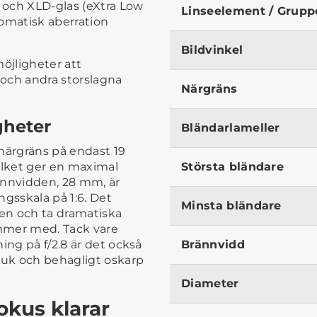
) och XLD-glas (eXtra Low
Linseelement / Grupp
romatisk aberration
Bildvinkel
öjligheter att
 och andra storslagna
Närgräns
gheter
Bländarlameller
närgräns på endast 19
ilket ger en maximal
Största bländare
rännvidden, 28 mm, är
ngsskala på 1:6. Det
Minsta bländare
ven och ta dramatiska
mmer med. Tack vare
ing på f/2.8 är det också
Brännvidd
mjuk och behagligt oskarp
Diameter
kus klarar