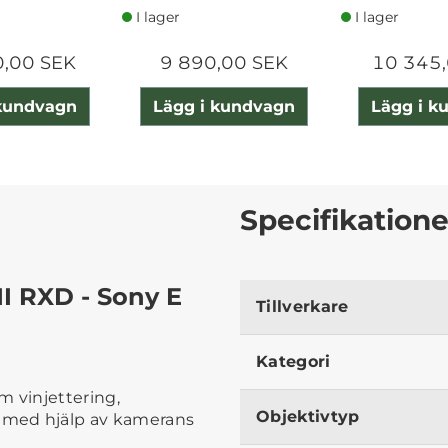
I lager
I lager
0,00 SEK
9 890,00 SEK
10 345,
 kundvagn
Lägg i kundvagn
Lägg i k
Specifikatione
II RXD - Sony E
Tillverkare
Kategori
om vinjettering,
Objektivtyp
n med hjälp av kamerans