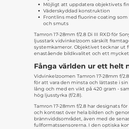
Möjligt att uppdatera objektivets f
Väderskyddad konstruktion
Frontlins med fluorine coating som s
och smuts
Tamron 17-28mm f/2.8 Di III RXD för Son
ljusstark vidvinkelzoom särskilt framtag
systemkameror. Objektivet tecknar ut f
enastående bildkvalitet och ett mycket
Fånga världen ur ett helt 
Vidvinkelzoomen Tamron 17-28mm f/2.8 
för att vara den minsta och lättaste i s
lång och med en vikt på 420 gram - sa
hög ljusstyrka (f/2.8).
Tamron 17-28mm f/2.8 har designats för
och kontrast över hela bilden och geno
brännviddsområdet, även med de sena
fullformatssensorerna. I den optiska ko