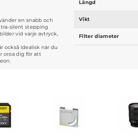
Längd
Vikt
nvänder en snabb och
ra-silent stepping
ilder vid varje avtryck,
Filter diameter
r också idealisk när du
r oroa dig för att
deon.