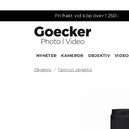
Fri frakt vid köp över 1 250:-
NYHETER
KAMEROR
OBJEKTIV
VIDEO
Objektiv
Tamron objektiv
Produk