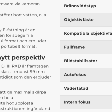
irmware via kameran
Brännviddstyp
töter bort vatten, olja
Objektivfäste
y E-fattning är en
Kompatibla objektivf
en för spegelfria
ullformat och erbjuder
 portabelt format.
Fullframe
nytt perspektiv
Bildstabilisator
Di III RXD är framtagen
in klass - endast 99 mm
Autofokus
mtidigt som den erbjuder
Vädertätad
 att ge maximal skärpa
m hela
Intern fokus
ste högupplösta
nstruktionen ingår bland