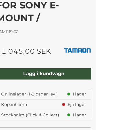
FOR SONY E-
MOUNT /
AM111947
11 045,00 SEK
Lägg i kundvagn
Onlinelager (1-2 dagar lev.)
I lager
Köpenhamn
Ej i lager
Stockholm (Click & Collect)
I lager