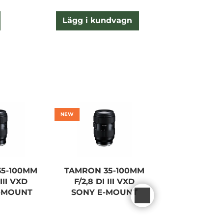
Lägg i kundvagn
Lägg
NEW
5-100MM
TAMRON 35-100MM
TAMRON 2
 III VXD
F/2,8 DI III VXD
F/2,8 DI III
-MOUNT
SONY E-MOUNT
E-MO