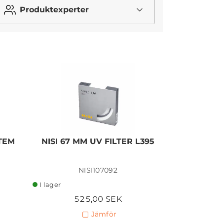
Produktexperter
I lager
STEM
NISI 67 MM UV FILTER L395
NISI 67 
FILTER
NISI107092
I lager
I lager
525,00 SEK
1 
Jämför