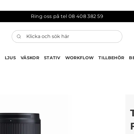
Ring oss på tel 08 408 382 59
Klicka och sök här
LJUS
VÄSKOR
STATIV
WORKFLOW
TILLBEHÖR
B
ten har nu lagts till i var
Gå till korgen
Köps ofta tillsammans med