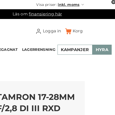
0
Visa priser:
inkl. moms
Läs om
finansiering här
Logga in
Korg
KAMPANJER
HYRA
EGAGNAT
LAGERRENSNING
×
ukorgen
TAMRON 17-28MM
F/2,8 DI III RXD