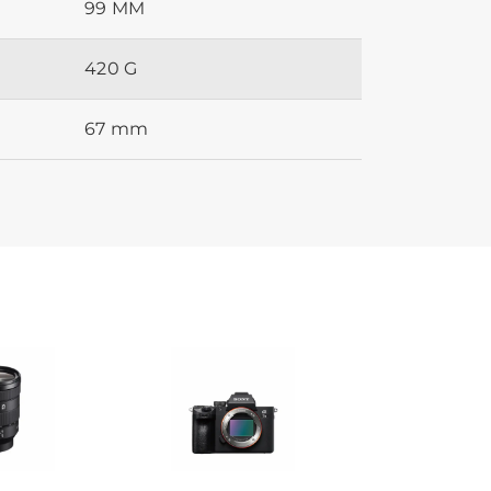
99 MM
420 G
67 mm