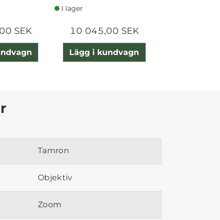
I lager
I lager
00 SEK
10 045,00 SEK
9 290,0
undvagn
Lägg i kundvagn
Lägg i ku
r
Tamron
Objektiv
Zoom