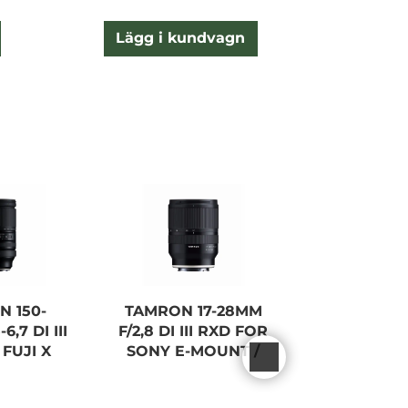
Lägg i kundvagn
Lägg
 150-
TAMRON 17-28MM
TAMRON 50
,7 DI III
F/2,8 DI III RXD FOR
F/4.5-6.3 D
FUJI X
SONY E-MOUNT /
VXD Z-M