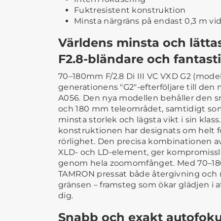
Fuktresistent konstruktion
Minsta närgräns på endast 0,3 m v
Världens minsta och lätt
F2.8-bländare och fantast
70–180mm F/2.8 Di III VC VXD G2 (model
generationens "G2"-efterföljare till de
A056. Den nya modellen behåller den s
och 180 mm teleområdet, samtidigt so
minsta storlek och lägsta vikt i sin klas
konstruktionen har designats om helt f
rörlighet. Den precisa kombinationen av 
XLD- och LD-element, ger kompromissl
genom hela zoomomfånget. Med 70–180
TAMRON pressat både återgivning och mi
gränsen – framsteg som ökar glädjen i 
dig.
Snabb och exakt autofokus