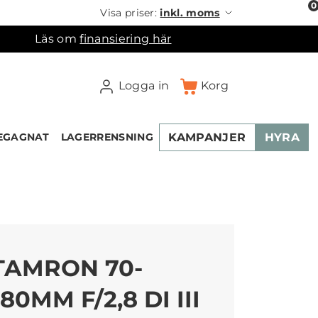
0
Visa priser:
inkl. moms
Läs om
finansiering här
Logga in
Korg
KAMPANJER
HYRA
EGAGNAT
LAGERRENSNING
×
ukorgen
TAMRON 70-
180MM F/2,8 DI III