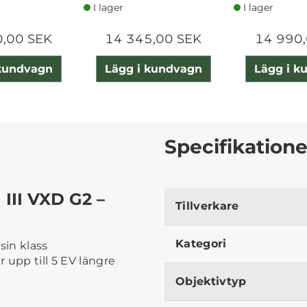
I lager
I lager
0,00 SEK
14 345,00 SEK
14 990,
 kundvagn
Lägg i kundvagn
Lägg i k
Specifikatione
III VXD G2 –
Tillverkare
Kategori
sin klass
 upp till 5 EV längre
Objektivtyp