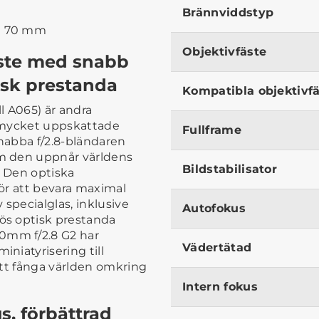
Brännviddstyp
id 70 mm
Objektivfäste
aste med snabb
isk prestanda
Kompatibla objektivf
l A065) är andra
n mycket uppskattade
Fullframe
nabba f/2.8-bländaren
m den uppnår världens
Bildstabilisator
s. Den optiska
ör att bevara maximal
specialglas, inklusive
Autofokus
ös optisk prestanda
mm f/2.8 G2 har
Vädertätad
niatyrisering till
att fånga världen omkring
Intern fokus
, förbättrad