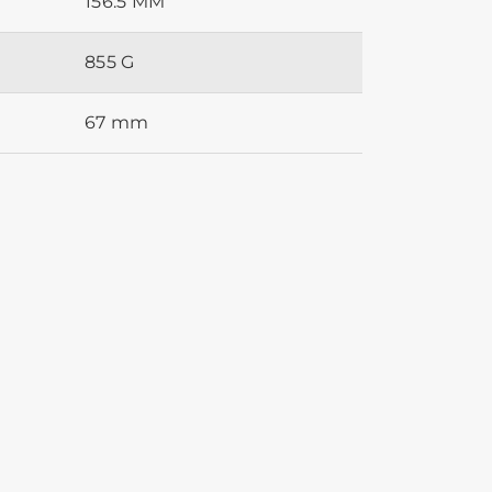
156.5 MM
855 G
67 mm