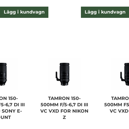
Lägg i kundvagn
Lägg i kundvagn
ON 150-
TAMRON 150-
TAMRON
-6,7 DI III
500MM F/5-6,7 DI III
500MM F5-6
 SONY E-
VC VXD FOR NIKON
VC VXD 
UNT
Z