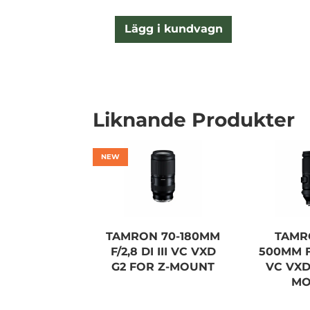
Lägg i kundvagn
Liknande Produkter
NEW
TAMRON 70-180MM
TAMR
F/2,8 DI III VC VXD
500MM F5
G2 FOR Z-MOUNT
VC VXD
MO