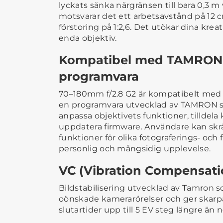
lyckats sänka närgränsen till bara 0,3 
motsvarar det ett arbetsavstånd på 12
förstoring på 1:2,6. Det utökar dina kre
enda objektiv.
Kompatibel med TAMRON L
programvara
70–180mm f/2.8 G2 är kompatibelt med 
en programvara utvecklad av TAMRON so
anpassa objektivets funktioner, tillde
uppdatera firmware. Användare kan skr
funktioner för olika fotograferings- och f
personlig och mångsidig upplevelse.
VC (Vibration Compensati
Bildstabilisering utvecklad av Tamron 
oönskade kamerarörelser och ger skarpa
slutartider upp till 5 EV steg längre än 