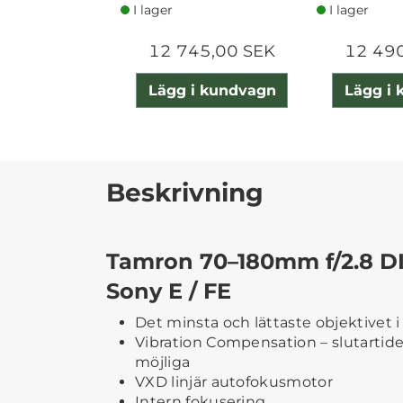
I lager
I lager
12 745,00 SEK
12 49
Lägg i kundvagn
Lägg i
Beskrivning
Tamron 70–180mm f/2.8 DI 
Sony E / FE
Det minsta och lättaste objektivet i 
Vibration Compensation – slutartider
möjliga
VXD linjär autofokusmotor
Intern fokusering