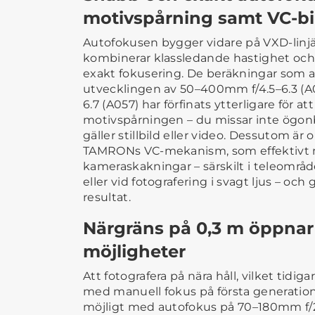
motivspårning samt VC-bil
Autofokusen bygger vidare på VXD-linj
kombinerar klassledande hastighet och 
exakt fokusering. De beräkningar som 
utvecklingen av 50–400mm f/4.5–6.3 (
6.7 (A057) har förfinats ytterligare för att
motivspårningen – du missar inte ögonbl
gäller stillbild eller video. Dessutom är
TAMRONs VC-mekanism, som effektivt 
kameraskakningar – särskilt i teleområd
eller vid fotografering i svagt ljus – oc
resultat.
Närgräns på 0,3 m öppnar
möjligheter
Att fotografera på nära håll, vilket tidig
med manuell fokus på första generation
möjligt med autofokus på 70–180mm f/