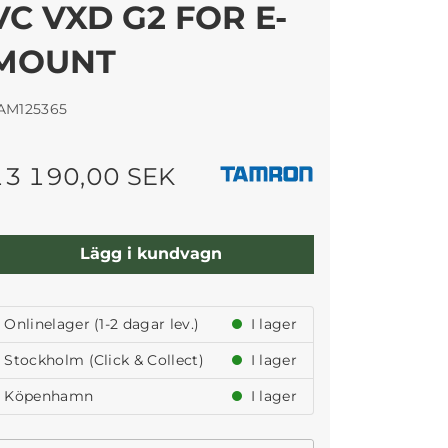
VC VXD G2 FOR E-
MOUNT
AM125365
13 190,00 SEK
Lägg i kundvagn
Onlinelager (1-2 dagar lev.)
I lager
Stockholm (Click & Collect)
I lager
Köpenhamn
I lager