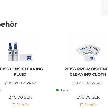
behör
TAMRON 28-75MM F/2,8 DI
III VXD G2 FOR E-MOUNT
9 240,00 SEK
EISS LENS CLEANING
ZEISS PRE-MOISTEN
Lägg i kundvagn
FLUID
CLEANING CLOTH
ZEISSRENSSPRAY
ZEISSLENSWIPES
er
I lager
240,00 SEK
170,00 SEK
Jämför
Jämför