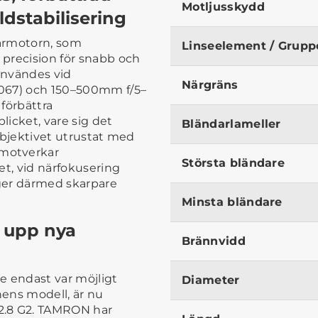
Motljusskydd
dstabilisering
ärmotorn, som
Linseelement / Grupp
precision för snabb och
användes vid
Närgräns
A067) och 150–500mm f/5–
 förbättra
icket, vare sig det
Bländarlameller
 objektivet utrustat med
motverkar
Största bländare
et, vid närfokusering
h ger därmed skarpare
Minsta bländare
 upp nya
Brännvidd
are endast var möjligt
Diameter
ens modell, är nu
2.8 G2. TAMRON har