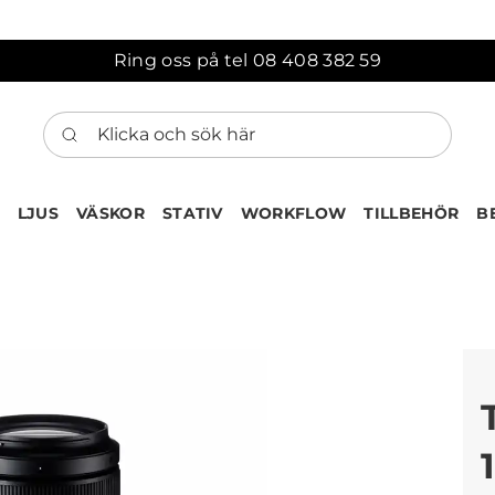
Ring oss på tel 08 408 382 59
Klicka och sök här
LJUS
VÄSKOR
STATIV
WORKFLOW
TILLBEHÖR
B
ten har nu lagts till i var
Gå till korgen
Köps ofta tillsammans med