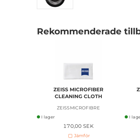
Rekommenderade till
I lager
ZEISS MICROFIBER
Z
CLEANING CLOTH
ZEISSMICROFIBRE
I lager
I lag
170,00 SEK
Jämför