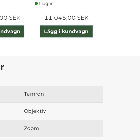
I lager
I lager
00 SEK
11 045,00 SEK
16 165,0
undvagn
Lägg i kundvagn
Lägg i ku
r
Tamron
Objektiv
Zoom