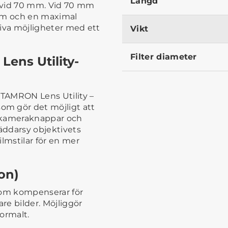
Längd
m vid 70 mm. Vid 70 mm
 cm och en maximal
ativa möjligheter med ett
Vikt
Filter diameter
ens Utility-
TAMRON Lens Utility –
m gör det möjligt att
la kameraknappar och
äddarsy objektivets
ilmstilar för en mer
on)
som kompenserar för
re bilder. Möjliggör
normalt.