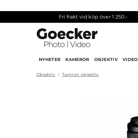
Fri frakt vid köp över 1 250:-
NYHETER
KAMEROR
OBJEKTIV
VIDEO
Objektiv
Tamron objektiv
Produk