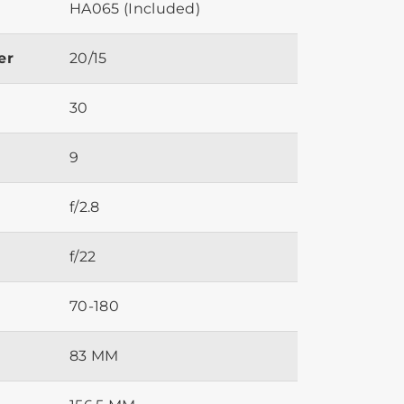
HA065 (Included)
er
20/15
30
9
f/2.8
f/22
70-180
83 MM