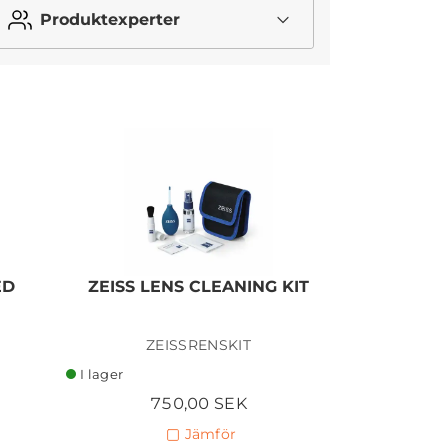
Produktexperter
I lager
ED
ZEISS LENS CLEANING KIT
Giott
ZEISSRENSKIT
GIO
I lager
I lager
750,00 SEK
3
Jämför