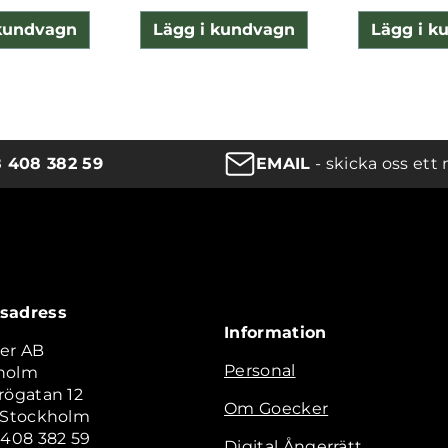
 kundvagn
Lägg i kundvagn
Lägg i k
8 408 382 59
EMAIL
- skicka oss ett 
sadress
Information
er AB
Personal
holm
rögatan 12
Om Goecker
2 Stockholm
 408 382 59
Digital Ångerrätt