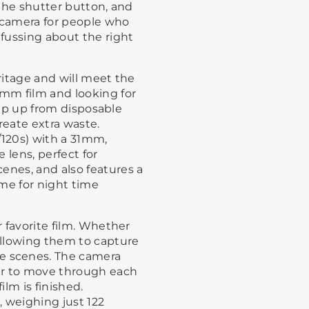
it the shutter button, and
ve camera for people who
fussing about the right
eritage and will meet the
mm film and looking for
 step up from disposable
reate extra waste.
/120s) with a 31mm,
 lens, perfect for
enes, and also features a
ime for night time
r favorite film. Whether
 allowing them to capture
 scenes. The camera
er to move through each
lm is finished.
 weighing just 122