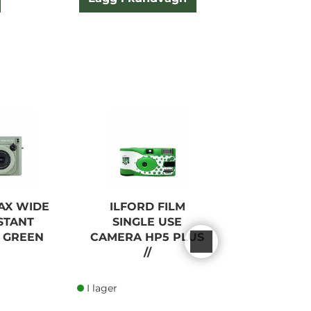
TAX WIDE
ILFORD FILM
ILFORD DEL
STANT
SINGLE USE
135-3
 GREEN
CAMERA HP5 PLUS
//
I lager
I lager