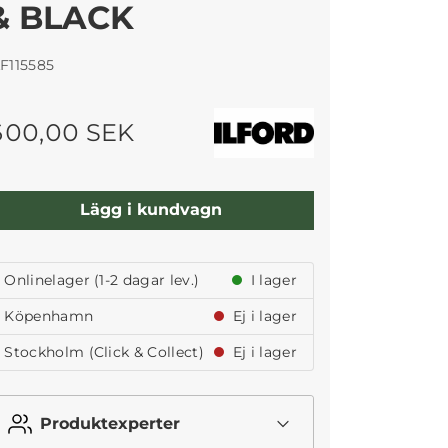
& BLACK
LF115585
600,00 SEK
Lägg i kundvagn
Onlinelager (1-2 dagar lev.)
I lager
Köpenhamn
Ej i lager
Stockholm (Click & Collect)
Ej i lager
Produktexperter