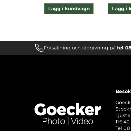
Lägg i kundvagn
Lägg i
Försäljning och rådgivning på
tel 0
Besök
Goeck
Stock
Ljuste
116 4
Tel 08