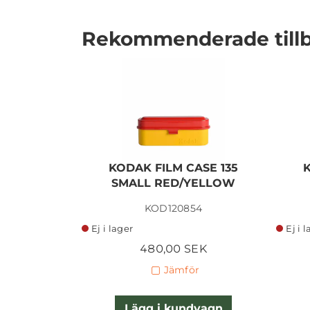
Rekommenderade till
I lager
KODAK FILM CASE 135
SMALL RED/YELLOW
KOD120854
Ej i lager
Ej i 
480,00 SEK
Jämför
Lägg i kundvagn