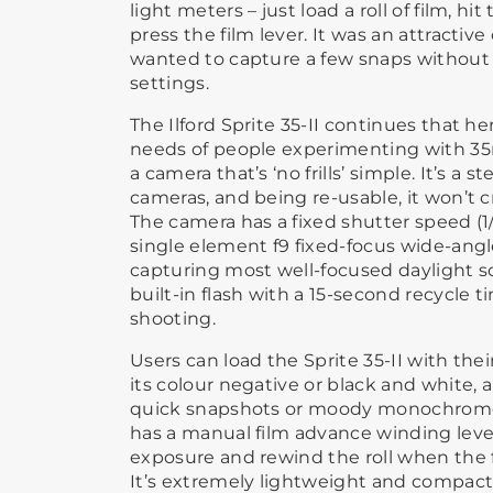
light meters – just load a roll of film, h
press the film lever. It was an attracti
wanted to capture a few snaps without 
settings.
The Ilford Sprite 35-II continues that h
needs of people experimenting with 35
a camera that’s ‘no frills’ simple. It’s a
cameras, and being re-usable, it won’t c
The camera has a fixed shutter speed (1
single element f9 fixed-focus wide-angle
capturing most well-focused daylight sc
built-in flash with a 15-second recycle t
shooting.
Users can load the Sprite 35-II with thei
its colour negative or black and white,
quick snapshots or moody monochrome
has a manual film advance winding lev
exposure and rewind the roll when the fi
It’s extremely lightweight and compact,