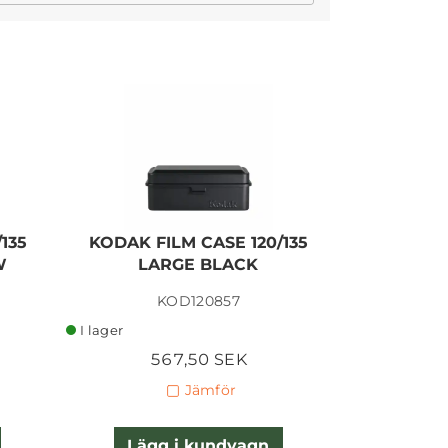
I lager
135
KODAK FILM CASE 120/135
KODAK FI
W
LARGE BLACK
LA
KOD120857
K
I lager
I lager
567,50 SEK
5
Jämför
Lägg i kundvagn
Lägg