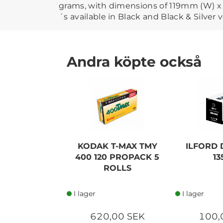
grams, with dimensions of 119mm (W) x
´s available in Black and Black & Silver v
Andra köpte också
KODAK T-MAX TMY
ILFORD 
400 120 PROPACK 5
13
ROLLS
I lager
I lager
620,00 SEK
100,