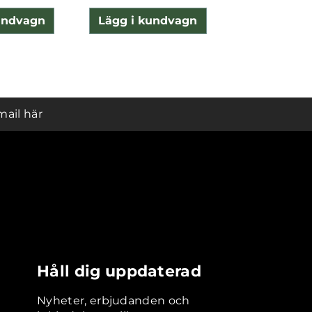
undvagn
Lägg i kundvagn
Lägg i ku
mail här
Håll dig uppdaterad
Nyheter, erbjudanden och