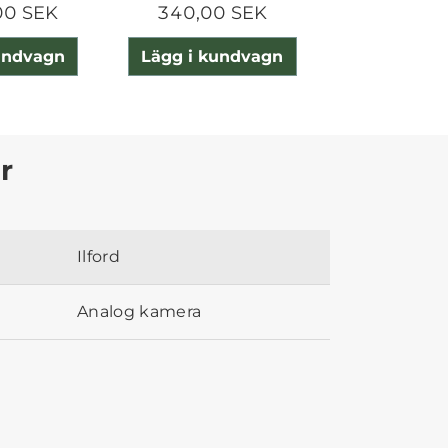
00 SEK
340,00 SEK
175,00
undvagn
Lägg i kundvagn
Lägg i ku
r
Ilford
Analog kamera