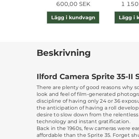
600,00 SEK
1 150
Lägg i kundvagn
Lägg i
Beskrivning
Ilford Camera Sprite 35-II 
There are plenty of good reasons why s
look and feel of film-generated photogra
discipline of having only 24 or 36 expos
the anticipation of having a roll develo
desire to slow down from the relentless 
technology and instant gratification.
Back in the 1960s, few cameras were ea
affordable than the Sprite 35. Forget sh