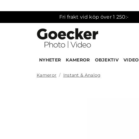
Fri frakt vid köp över 1 250:-
NYHETER
KAMEROR
OBJEKTIV
VIDEO
Kameror
Instant & Analog
Produk