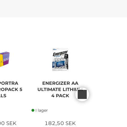
PORTRA
ENERGIZER AA
KODAK GO
ROPACK 5
ULTIMATE LITHIUM
135-3
LS
4 PACK
I lager
I lager
00 SEK
182,50 SEK
150,00