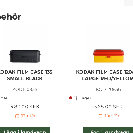
behör
ILFORD DELTA 400 120
KODAK FILM CASE 135
KODAK FILM CASE 120/
137,50 SEK
SMALL BLACK
LARGE RED/YELLO
KOD120855
KOD120856
Lägg i kundvagn
lager
Ej i lager
480,00 SEK
565,00 SEK
Jämför
Jämför
Lägg i kundvagn
Lägg i kundvagn