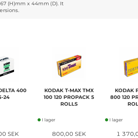
 67 (H)mm x 44mm (D). It
ersions.
DELTA 400
KODAK T-MAX TMX
KODAK 
5-24
100 120 PROPACK 5
800 120 P
ROLLS
ROL
I lager
I lager
00 SEK
800,00 SEK
1 370,