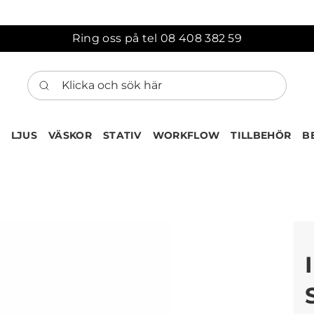
Ring oss på tel 08 408 382 59
Klicka och sök här
LJUS
VÄSKOR
STATIV
WORKFLOW
TILLBEHÖR
B
ten har nu lagts till i var
Gå till korgen
Köps ofta tillsammans med