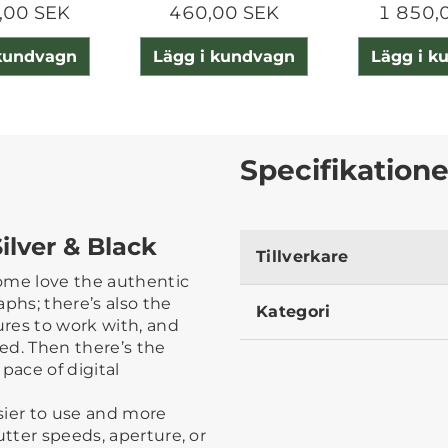
,00 SEK
460,00 SEK
1 850,
 kundvagn
Lägg i kundvagn
Lägg i k
Specifikatione
Silver & Black
Tillverkare
ome love the authentic
phs; there’s also the
Kategori
ures to work with, and
ped. Then there’s the
pace of digital
sier to use and more
utter speeds, aperture, or