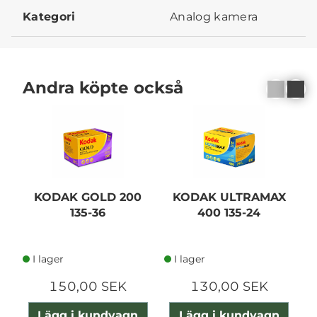
Kategori
Analog kamera
Andra köpte också
KODAK GOLD 200
KODAK ULTRAMAX
135-36
400 135-24
2
I lager
I lager
150,00 SEK
130,00 SEK
Lägg i kundvagn
Lägg i kundvagn