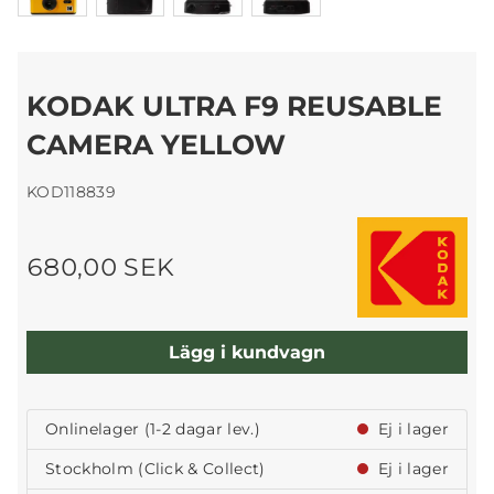
KODAK ULTRA F9 REUSABLE
CAMERA YELLOW
KOD118839
680,00 SEK
Lägg i kundvagn
Onlinelager (1-2 dagar lev.)
Ej i lager
Stockholm (Click & Collect)
Ej i lager