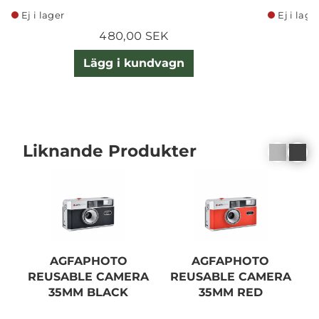
Ej i lager
Ej i lage
480,00 SEK
Lägg i kundvagn
Liknande Produkter
AGFAPHOTO
AGFAPHOTO
I
REUSABLE CAMERA
REUSABLE CAMERA
35MM BLACK
35MM RED