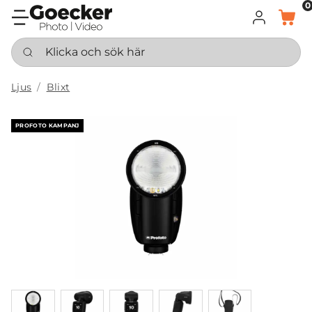
0
LOGGA IN
KORG
Klicka och sök här
Ljus
Blixt
PROFOTO KAMPANJ