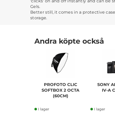
'clicks' on and off instantly and can be 
Gels.
Better still, it comes in a protective cas
storage.
Andra köpte också
PROFOTO CLIC
SONY A
SOFTBOX 2 OCTA
IV-A
(60CM)
I lager
I lager