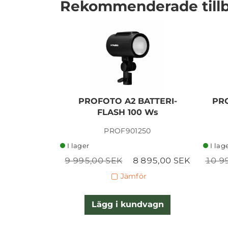
Rekommenderade till
PROFOTO A2 BATTERI-
PR
FLASH 100 Ws
I lager
PROF901250
I lager
I lag
9 995,00 SEK
8 895,00 SEK
10 9
Jämför
Lägg i kundvagn