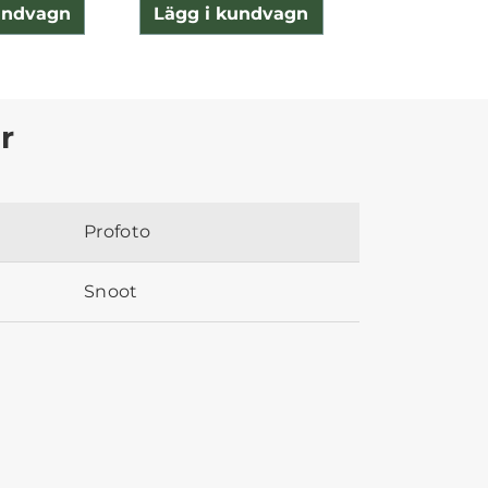
undvagn
Lägg i kundvagn
Lägg i ku
r
Profoto
Snoot