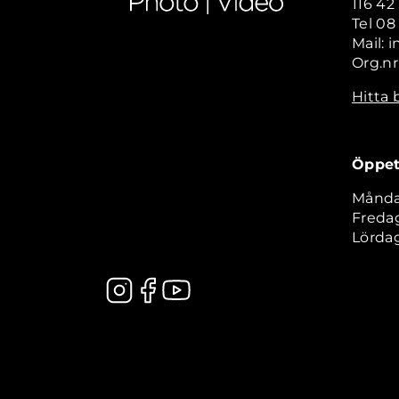
116 4
Tel 08
Mail: 
Org.nr
Hitta 
Öppet
Måndag
Fredag
Lördag