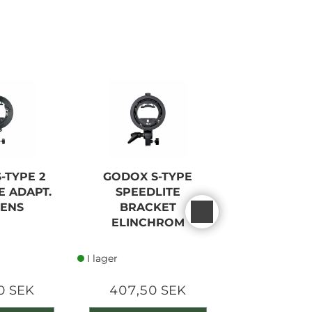
-TYPE 2
GODOX S-TYPE
GODOX A
E ADAPT.
SPEEDLITE
ACCESSOR
ENS
BRACKET
FOR ROUN
ELINCHROM
FLAS
I lager
I lager
0 SEK
407,50 SEK
630,00