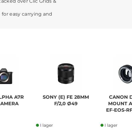
stacked over Clic Grids &
e for easy carrying and
LPHA A7R
SONY (E) FE 28MM
CANON D
 CAMERA
F/2,0 Ø49
MOUNT A
EF-EOS-RF
I lager
I lager