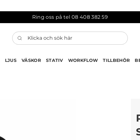
Ring oss på tel 08 408 382 59
Klicka och sök här
LJUS
VÄSKOR
STATIV
WORKFLOW
TILLBEHÖR
B
ten har nu lagts till i var
Gå till korgen
Köps ofta tillsammans med