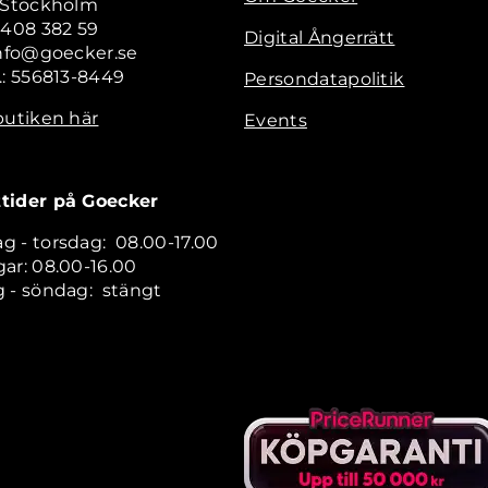
2 Stockholm
 408 382 59
Digital Ångerrätt
info@goecker.se
.: 556813-8449
Persondatapolitik
butiken här
Events
tider på Goecker
 - torsdag: 08.00-17.00
ar: 08.00-16.00
 - söndag: stängt