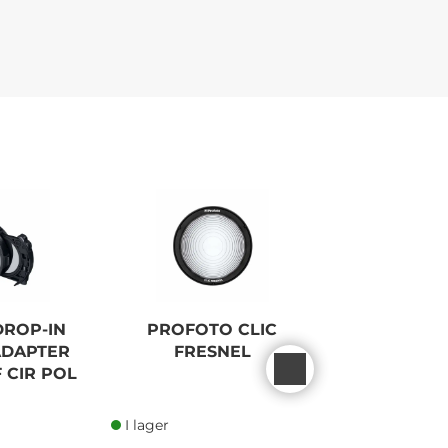
ROP-IN
PROFOTO CLIC
PROFOT
DAPTER
FRESNEL
BATTERI-FL
 CIR POL
Ws
I lager
I lager