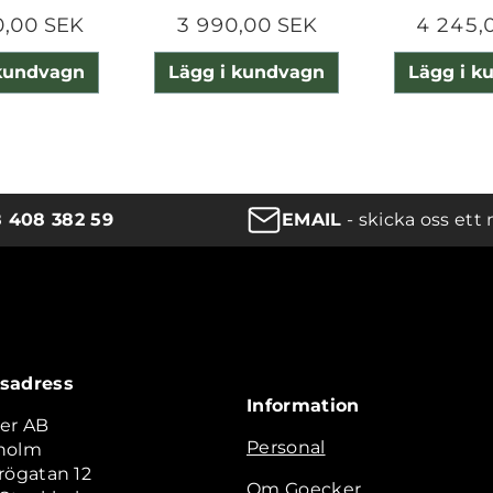
0,00 SEK
3 990,00 SEK
4 245,
 kundvagn
Lägg i kundvagn
Lägg i k
8 408 382 59
EMAIL
- skicka oss ett 
sadress
Information
er AB
Personal
holm
rögatan 12
Om Goecker