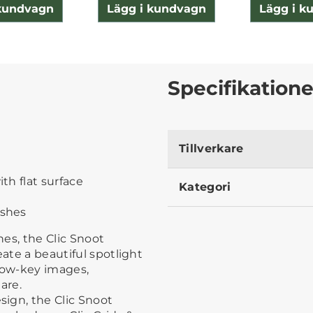
 kundvagn
Lägg i kundvagn
Lägg i k
Specifikatione
Tillverkare
ith flat surface
Kategori
ashes
hes, the Clic Snoot
eate a beautiful spotlight
r low-key images,
are.
ign, the Clic Snoot