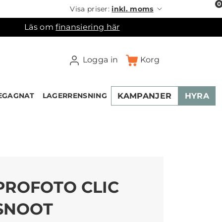
0
Visa priser:
inkl. moms
Läs om
finansiering här
Logga in
Korg
KAMPANJER
HYRA
EGAGNAT
LAGERRENSNING
×
ukorgen
PROFOTO CLIC
SNOOT