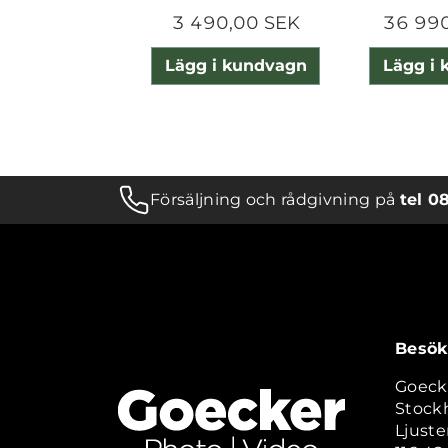
3 490,00 SEK
36 99
Lägg i kundvagn
Lägg i
Försäljning och rådgivning på
tel 0
Besök
Goeck
Stock
Ljuste