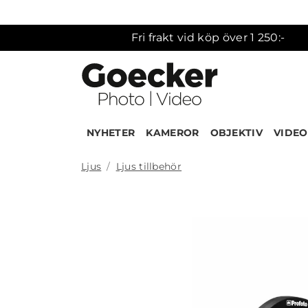
Fri frakt vid köp över 1 250:-
NYHETER
KAMEROR
OBJEKTIV
VIDEO
Ljus
Ljus tillbehör
Produk