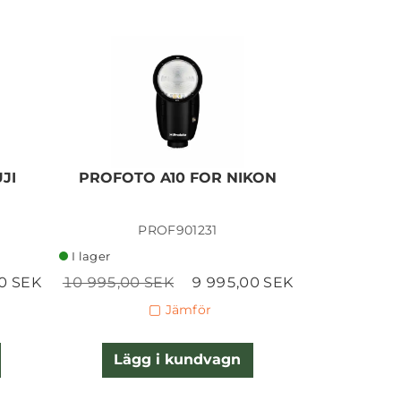
JI
PROFOTO A10 FOR NIKON
PROFOTO
I lager
PROF901231
P
I lager
I lager
0 SEK
10 995,00 SEK
9 995,00 SEK
10 995,00 
Jämför
Lägg i kundvagn
Lägg