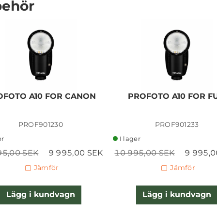
behör
PROFOTO CONNECT FOR
SONY
OFOTO A10 FOR CANON
PROFOTO A10 FOR FU
PROF901230
PROF901233
2 250,00 SEK
er
I lager
Lägg i kundvagn
95,00 SEK
9 995,00 SEK
10 995,00 SEK
9 995,0
Jämför
Jämför
Lägg i kundvagn
Lägg i kundvagn