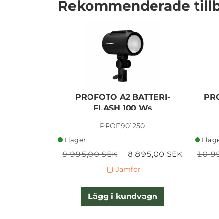
Rekommenderade till
PROFOTO A2 BATTERI-
PR
FLASH 100 Ws
I lager
PROF901250
I lager
I lag
9 995,00 SEK
8 895,00 SEK
10 9
Jämför
Lägg i kundvagn