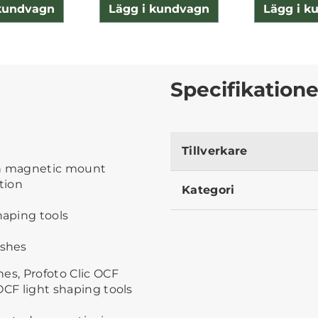
 kundvagn
Lägg i kundvagn
Lägg i k
Specifikatione
Tillverkare
-in magnetic mount
tion
Kategori
haping tools
ashes
hes, Profoto Clic OCF
 OCF light shaping tools