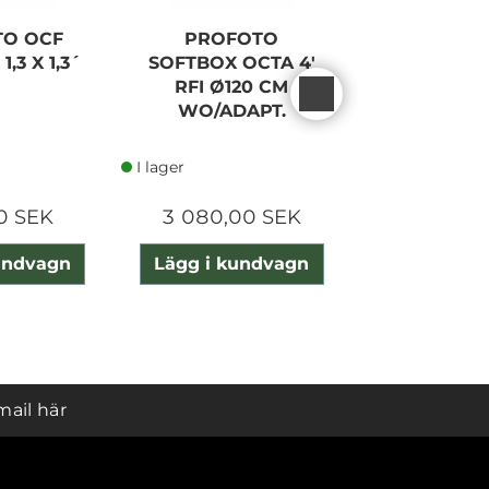
O OCF
PROFOTO
PROFOTO C
,3 X 1,3´
SOFTBOX OCTA 4'
LIGHT LA
RFI Ø120 CM
WO/ADAPT.
I lager
I lager
0 SEK
3 080,00 SEK
350,00
undvagn
Lägg i kundvagn
Lägg i ku
mail här