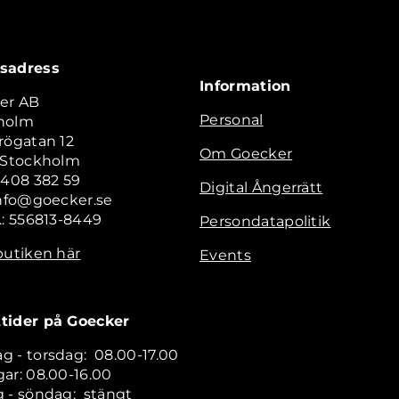
sadress
Information
er AB
Personal
holm
rögatan 12
Om Goecker
2 Stockholm
 408 382 59
Digital Ångerrätt
info@goecker.se
.: 556813-8449
Persondatapolitik
butiken här
Events
tider på Goecker
 - torsdag: 08.00-17.00
ar: 08.00-16.00
 - söndag: stängt