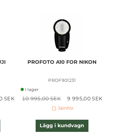
JI
PROFOTO A10 FOR NIKON
PROFOTO
I lager
PROF901231
P
I lager
I lager
0 SEK
10 995,00 SEK
9 995,00 SEK
10 995,00 
Jämför
Lägg i kundvagn
Lägg