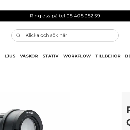
Ring oss på tel 08 408 382 59
Klicka och sök här
LJUS
VÄSKOR
STATIV
WORKFLOW
TILLBEHÖR
B
ten har nu lagts till i var
Gå till korgen
Köps ofta tillsammans med