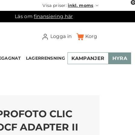
0
Visa priser:
inkl. moms
Läs om
finansiering här
Logga in
Korg
KAMPANJER
HYRA
EGAGNAT
LAGERRENSNING
×
ukorgen
PROFOTO CLIC
OCF ADAPTER II