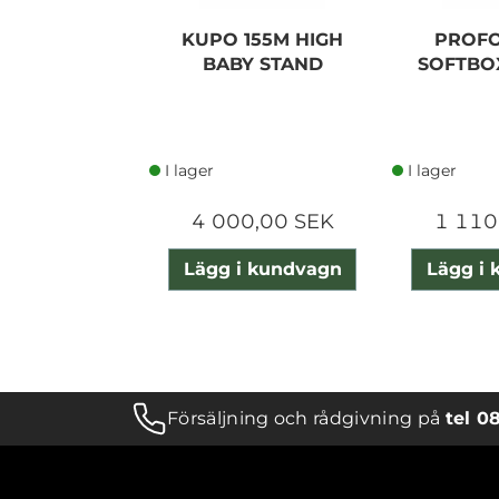
KUPO 155M HIGH
PROF
BABY STAND
SOFTBO
I lager
I lager
4 000,00 SEK
1 110
Lägg i kundvagn
Lägg i
Försäljning och rådgivning på
tel 0