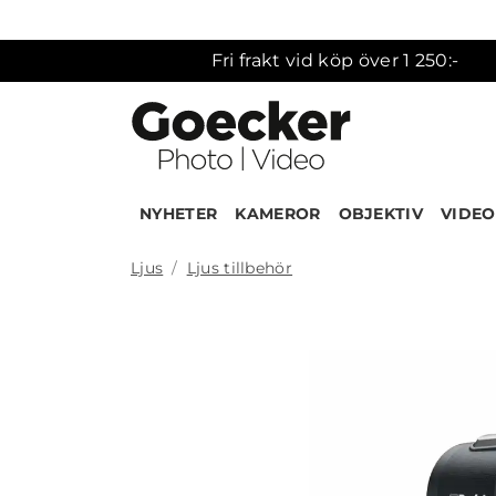
Fri frakt vid köp över 1 250:-
NYHETER
KAMEROR
OBJEKTIV
VIDEO
Ljus
Ljus tillbehör
Produk