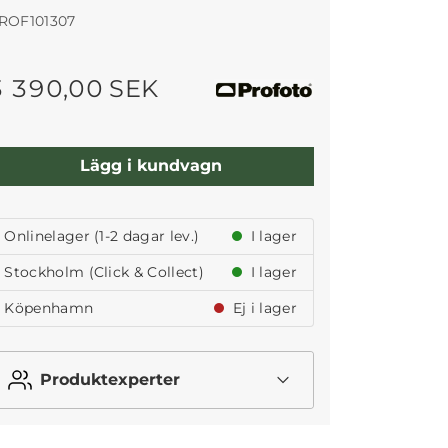
ROF101307
3 390,00 SEK
Lägg i kundvagn
Onlinelager (1-2 dagar lev.)
I lager
Stockholm (Click & Collect)
I lager
Köpenhamn
Ej i lager
Produktexperter