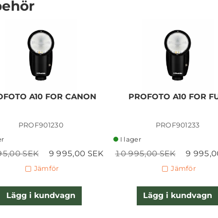
behör
PROFOTO CONNECT FOR
SONY
OFOTO A10 FOR CANON
PROFOTO A10 FOR FU
PROF901230
PROF901233
2 250,00 SEK
er
I lager
Lägg i kundvagn
95,00 SEK
9 995,00 SEK
10 995,00 SEK
9 995,0
Jämför
Jämför
Lägg i kundvagn
Lägg i kundvagn