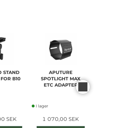
 STAND
APUTURE
PROFOTO
FOR B10
SPOTLIGHT MAX
BARND
ETC ADAPTER
I lager
I lager
00 SEK
1 070,00 SEK
900,00