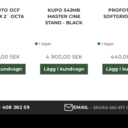
OTO OCF
KUPO 542MB
PROFOT
X 2´ OCTA
MASTER CINE
SOFTGRID 1
STAND - BLACK
I lager
I lager
,00 SEK
4 900,00 SEK
440,0
 kundvagn
Lägg i kundvagn
Lägg i k
8 408 382 59
EMAIL
- skicka oss ett 