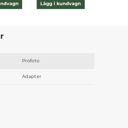
undvagn
Lägg i kundvagn
Lägg i ku
r
Profoto
Adapter