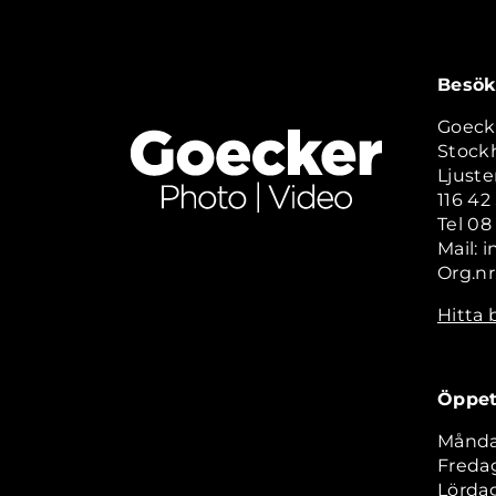
Besök
Goeck
Stock
Ljuste
116 4
Tel 08
Mail: 
Org.nr
Hitta 
Öppet
Måndag
Fredag
Lördag