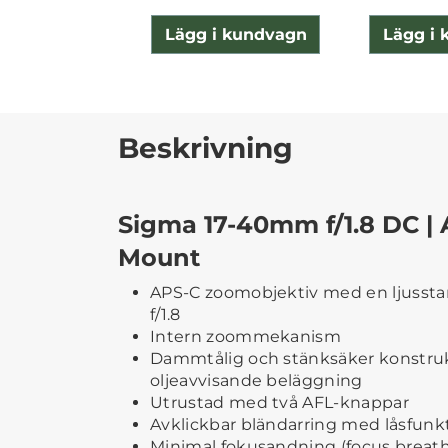
Lägg i kundvagn
Lägg i
Beskrivning
Sigma 17-40mm f/1.8 DC | A
Mount
APS-C zoomobjektiv med en ljusstar
f/1.8
Intern zoommekanism
Dammtålig och stänksäker konstruk
oljeavvisande beläggning
Utrustad med två AFL-knappar
Avklickbar bländarring med låsfunk
Minimal fokusandning (focus breat