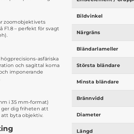
Bildvinkel
ar zoomobjektivets
å F1.8 – perfekt för svagt
Närgräns
h).
Bländarlameller
högprecisions-asfäriska
ration och sagittal koma
Största bländare
g och imponerande
.
Minsta bländare
Brännvidd
mm i 35 mm-format)
t ger dig friheten att
Diameter
 att byta objektiv.
ting
Längd