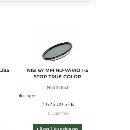
I lager
L395
NISI 67 MM ND-VARIO 1-5
NISI CIR
STOP TRUE COLOR
PRO
NISI117833
I lager
I lager
2 625,00 SEK
1 
Jämför
Lägg i kundvagn
Lägg