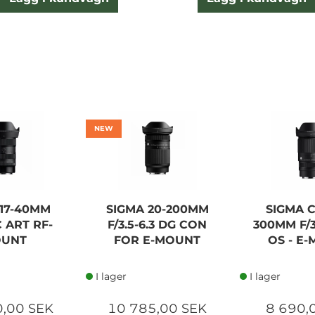
NEW
 17-40MM
SIGMA 20-200MM
SIGMA C
C ART RF-
F/3.5-6.3 DG CON
300MM F/3
UNT
FOR E-MOUNT
OS - E
I lager
I lager
0,00 SEK
10 785,00 SEK
8 690,