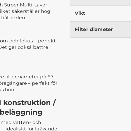
h Super Multi-Layer
lket säkerställer hög
Vikt
örhållanden.
Filter diameter
oom och fokus – perfekt
 Det ger också bättre
 filterdiameter på 67
regångare – perfekt för
uktion.
konstruktion /
 beläggning
 med vatten- och
– idealiskt för krävande