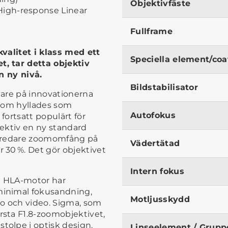
Objektivfäste
igh-response Linear
Fullframe
valitet i klass med ett
Speciella element/coa
, tar detta objektiv
n ny nivå.
Bildstabilisator
dare på innovationerna
 som hyllades som
Autofokus
fortsatt populärt för
jektiv en ny standard
 bredare zoomomfång på
Vädertätad
30 %. Det gör objektivet
Intern fokus
d HLA-motor har
inimal fokusandning,
Motljusskydd
oto och video. Sigma, som
sta F1.8-zoomobjektivet,
olpe i optisk design.
Linseelement / Grupp