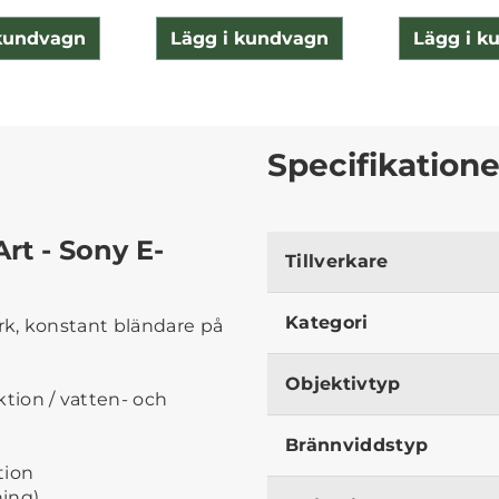
 kundvagn
Lägg i kundvagn
Lägg i k
Specifikatione
rt - Sony E-
Tillverkare
Kategori
k, konstant bländare på
Objektivtyp
tion / vatten- och
Brännviddstyp
tion
hing)