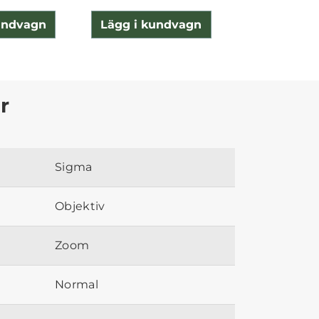
undvagn
Lägg i kundvagn
Lägg i ku
r
Sigma
Objektiv
Zoom
Normal