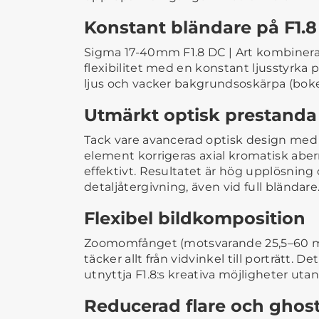
Konstant bländare på F1.8
Sigma 17-40mm F1.8 DC | Art kombiner
flexibilitet med en konstant ljusstyrka p
ljus och vacker bakgrundsoskärpa (boke
Utmärkt optisk prestanda
Tack vare avancerad optisk design med 
element korrigeras axial kromatisk aber
effektivt. Resultatet är hög upplösnin
detaljåtergivning, även vid full bländare
Flexibel bildkomposition
Zoomomfånget (motsvarande 25,5–60 
täcker allt från vidvinkel till porträtt. De
utnyttja F1.8:s kreativa möjligheter utan
Reducerad flare och ghos