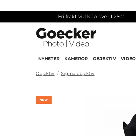
Fri frakt vid köp över 1 250:-
NYHETER
KAMEROR
OBJEKTIV
VIDEO
Objektiv
Sigma objektiv
Produk
NEW