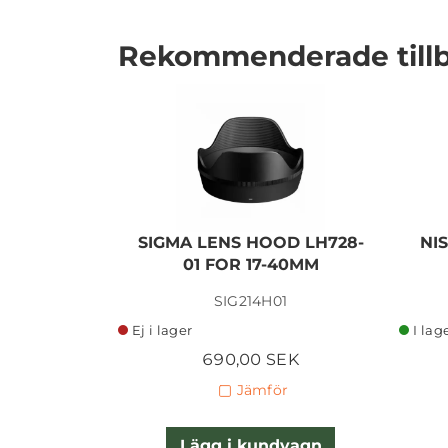
Rekommenderade till
I lager
SIGMA LENS HOOD LH728-
NI
01 FOR 17-40MM
SIG214H01
Ej i lager
I lag
690,00 SEK
Jämför
Lägg i kundvagn