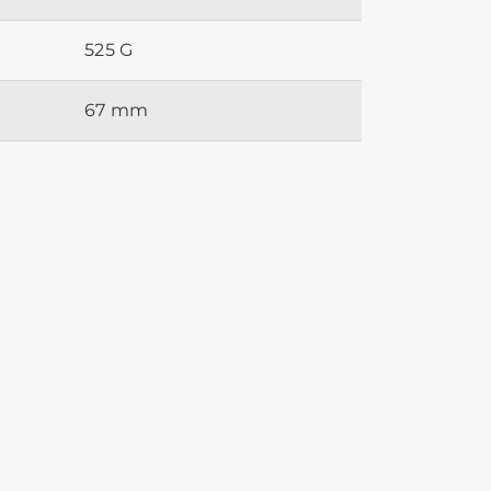
525 G
67 mm