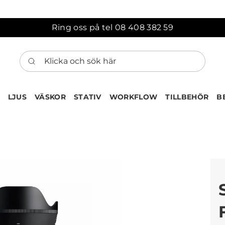
Ring oss på tel 08 408 382 59
Klicka och sök här
LJUS
VÄSKOR
STATIV
WORKFLOW
TILLBEHÖR
B
ten har nu lagts till i var
Gå till korgen
Köps ofta tillsammans med