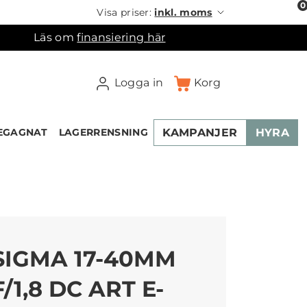
0
Visa priser:
inkl. moms
Läs om
finansiering här
Logga in
Korg
KAMPANJER
HYRA
EGAGNAT
LAGERRENSNING
×
ukorgen
SIGMA 17-40MM
F/1,8 DC ART E-