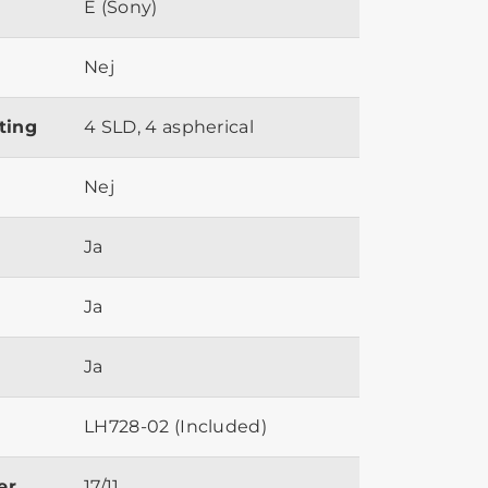
E (Sony)
Nej
ting
4 SLD, 4 aspherical
Nej
Ja
Ja
Ja
LH728-02 (Included)
er
17/11