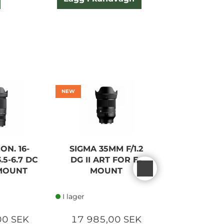
NEW
ON. 16-
SIGMA 35MM F/1.2
SIGMA CO
.5-6.7 DC
DG II ART FOR E-
50MM F/2,
-MOUNT
MOUNT
SONY E-
I lager
I lager
00 SEK
17 985,00 SEK
5 282,5