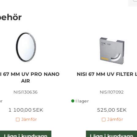
behör
SIGMA SPORT 300-600MM
F/4 DG OS FOR SONY E-
MOUNT
SI 67 MM UV PRO NANO
NISI 67 MM UV FILTER 
AIR
83 890,00 SEK
NISI130636
NISI107092
Lägg i kundvagn
er
I lager
1 100,00 SEK
525,00 SEK
Jämför
Jämför
Lägg i kundvagn
Lägg i kundvagn