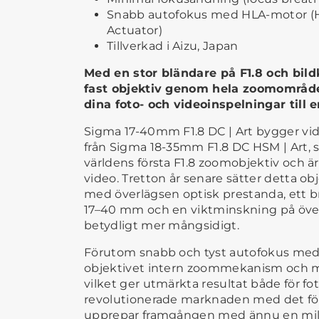
Snabb autofokus med HLA-motor (H
Actuator)
Tillverkad i Aizu, Japan
Med en stor bländare på F1.8 och bildk
fast objektiv genom hela zoomområdet
dina foto- och videoinspelningar till e
Sigma 17-40mm F1.8 DC | Art bygger vi
från Sigma 18-35mm F1.8 DC HSM | Art,
världens första F1.8 zoomobjektiv och är 
video. Tretton år senare sätter detta ob
med överlägsen optisk prestanda, ett
17–40 mm och en viktminskning på över 
betydligt mer mångsidigt.
Förutom snabb och tyst autofokus me
objektivet intern zoommekanism och m
vilket ger utmärkta resultat både för f
revolutionerade marknaden med det för
upprepar framgången med ännu en milst