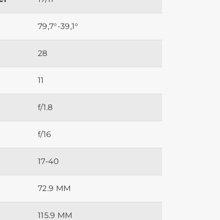
79,7°-39,1°
28
11
f/1.8
f/16
17-40
72.9 MM
115.9 MM