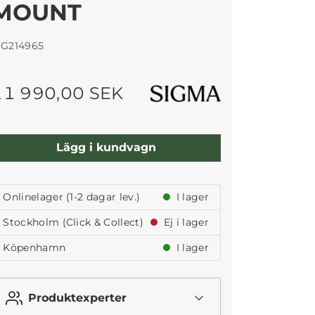
MOUNT
IG214965
11 990,00 SEK
Lägg i kundvagn
Onlinelager (1-2 dagar lev.)
I lager
Stockholm (Click & Collect)
Ej i lager
Köpenhamn
I lager
Produktexperter