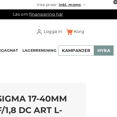
0
Visa priser:
inkl. moms
Läs om
finansiering här
Logga in
Korg
KAMPANJER
HYRA
EGAGNAT
LAGERRENSNING
×
ukorgen
SIGMA 17-40MM
F/1,8 DC ART L-