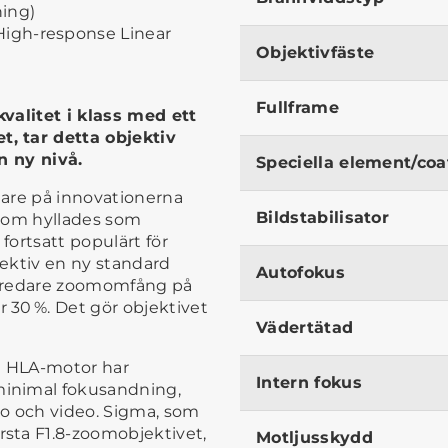
hing)
igh-response Linear
Objektivfäste
Fullframe
valitet i klass med ett
, tar detta objektiv
n ny nivå.
Speciella element/coa
dare på innovationerna
Bildstabilisator
 som hyllades som
fortsatt populärt för
jektiv en ny standard
Autofokus
 bredare zoomomfång på
30 %. Det gör objektivet
Vädertätad
d HLA-motor har
Intern fokus
inimal fokusandning,
oto och video. Sigma, som
sta F1.8-zoomobjektivet,
Motljusskydd