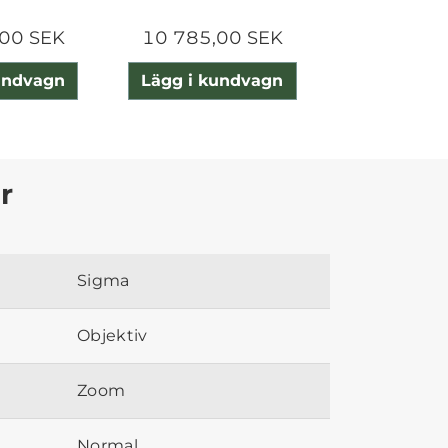
00 SEK
10 785,00 SEK
16 180,0
undvagn
Lägg i kundvagn
Lägg i ku
r
Sigma
Objektiv
Zoom
Normal