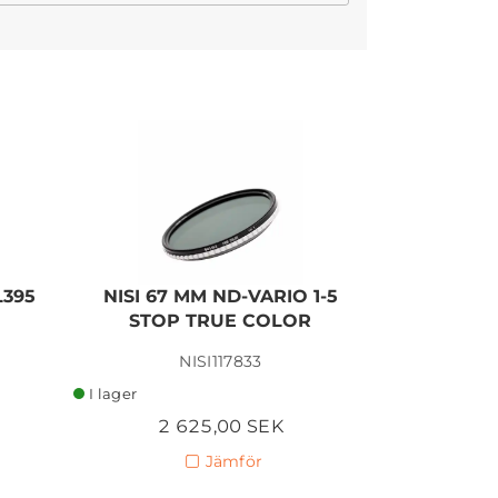
I lager
L395
NISI 67 MM ND-VARIO 1-5
NISI CIR
STOP TRUE COLOR
PRO
NISI117833
I lager
I lager
2 625,00 SEK
1 
Jämför