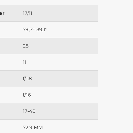
er
17/11
79,7°-39,1°
28
11
f/1.8
f/16
17-40
72.9 MM