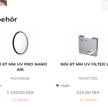
behör
SIGMA CON. 18-50MM F/2,8
DC DN SONY E-MOUNT
5 282,50 SEK
SI 67 MM UV PRO NANO
NISI 67 MM UV FILTER 
AIR
Lägg i kundvagn
NISI130636
NISI107092
er
I lager
1 100,00 SEK
525,00 SEK
Jämför
Jämför