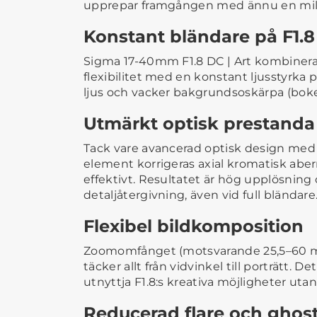
upprepar framgången med ännu en milst
Konstant bländare på F1.8
Sigma 17-40mm F1.8 DC | Art kombiner
flexibilitet med en konstant ljusstyrka p
ljus och vacker bakgrundsoskärpa (boke
Utmärkt optisk prestanda
Tack vare avancerad optisk design med 
element korrigeras axial kromatisk aber
effektivt. Resultatet är hög upplösnin
detaljåtergivning, även vid full bländare
Flexibel bildkomposition
Zoomomfånget (motsvarande 25,5–60 
täcker allt från vidvinkel till porträtt. De
utnyttja F1.8:s kreativa möjligheter utan
Reducerad flare och ghos