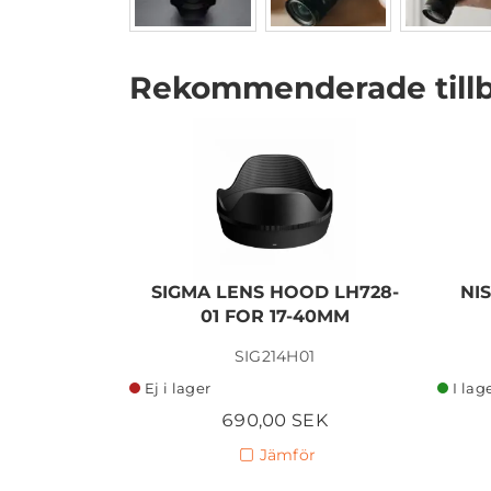
Rekommenderade till
I lager
SIGMA LENS HOOD LH728-
NI
01 FOR 17-40MM
SIG214H01
Ej i lager
I lag
690,00 SEK
Jämför