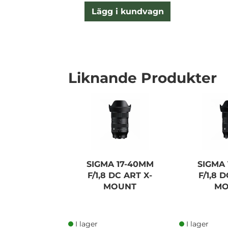
Lägg i kundvagn
Liknande Produkter
SIGMA 17-40MM
SIGMA
F/1,8 DC ART X-
F/1,8 
MOUNT
MO
I lager
I lager