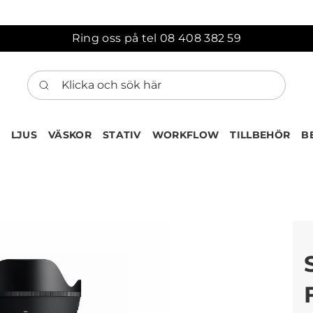
Ring oss på tel 08 408 382 59
Klicka och sök här
LJUS
VÄSKOR
STATIV
WORKFLOW
TILLBEHÖR
B
ten har nu lagts till i var
Gå till korgen
Köps ofta tillsammans med