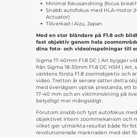
Minimal fokusandning (focus breat
Snabb autofokus med HLA-motor (H
Actuator)
Tillverkad i Aizu, Japan
Med en stor bländare på F1.8 och bildk
fast objektiv genom hela zoomområdet
dina foto- och videoinspelningar till e
Sigma 17-40mm F1.8 DC | Art bygger vi
från Sigma 18-35mm F1.8 DC HSM | Art,
världens första F1.8 zoomobjektiv och är 
video. Tretton år senare sätter detta ob
med överlägsen optisk prestanda, ett
17–40 mm och en viktminskning på över 
betydligt mer mångsidigt.
Förutom snabb och tyst autofokus me
objektivet intern zoommekanism och m
vilket ger utmärkta resultat både för f
revolutionerade marknaden med det för