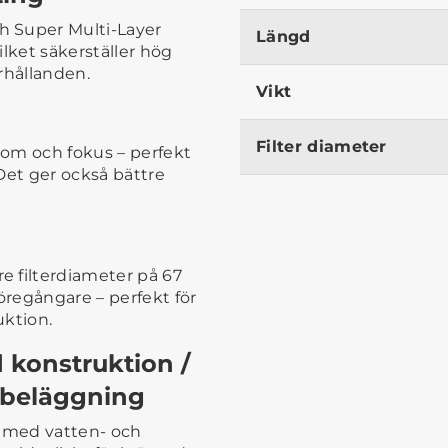
h Super Multi-Layer
Längd
lket säkerställer hög
örhållanden.
Vikt
Filter diameter
oom och fokus – perfekt
 Det ger också bättre
 filterdiameter på 67
regångare – perfekt för
uktion.
konstruktion /
 beläggning
 med vatten- och