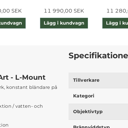
0,00 SEK
11 990,00 SEK
11 280,
 kundvagn
Lägg i kundvagn
Lägg i k
Specifikatione
Art - L-Mount
Tillverkare
k, konstant bländare på
Kategori
tion / vatten- och
Objektivtyp
tion
Brännviddstyp