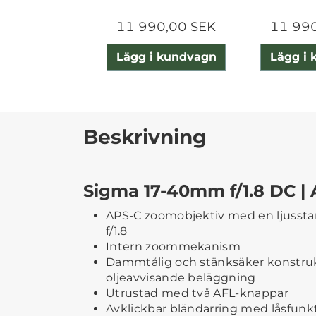
11 990,00 SEK
11 99
Lägg i kundvagn
Lägg i
Beskrivning
Sigma 17-40mm f/1.8 DC | 
APS-C zoomobjektiv med en ljusstar
f/1.8
Intern zoommekanism
Dammtålig och stänksäker konstruk
oljeavvisande beläggning
Utrustad med två AFL-knappar
Avklickbar bländarring med låsfunk