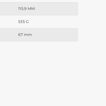
115.9 MM
535 G
67 mm