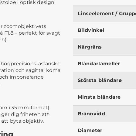
olpe i optisk design.
Linseelement / Grupp
ar zoomobjektivets
Bildvinkel
å F1.8 – perfekt för svagt
h).
Närgräns
högprecisions-asfäriska
Bländarlameller
ration och sagittal koma
g och imponerande
Största bländare
.
Minsta bländare
mm i 35 mm-format)
Brännvidd
t ger dig friheten att
 att byta objektiv.
Diameter
ting