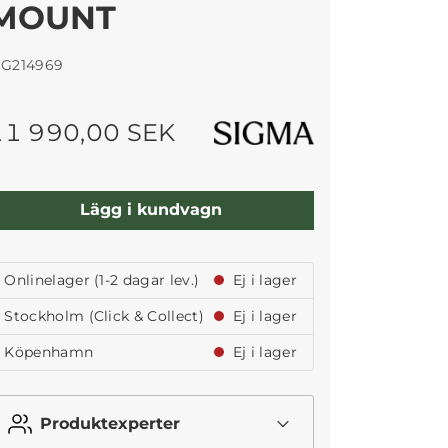
MOUNT
IG214969
11 990,00 SEK
Lägg i kundvagn
Onlinelager (1-2 dagar lev.)
Ej i lager
Stockholm (Click & Collect)
Ej i lager
Köpenhamn
Ej i lager
Produktexperter