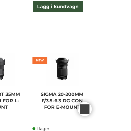
Lägg i kundvagn
Lägg
NEW
RT 35MM
SIGMA 20-200MM
SIGMA AR
II FOR L-
F/3.5-6.3 DG CON
70MM F/2,
UNT
FOR E-MOUNT
DN II FOR 
I lager
I lager