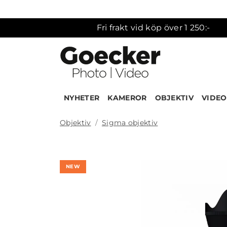
Fri frakt vid köp över 1 250:-
NYHETER
KAMEROR
OBJEKTIV
VIDEO
Objektiv
Sigma objektiv
Produk
NEW