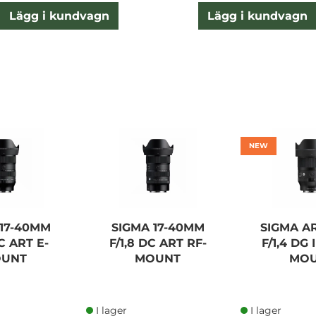
Lägg i kundvagn
Lägg i kundvagn
NEW
 17-40MM
SIGMA 17-40MM
SIGMA A
DC ART E-
F/1,8 DC ART RF-
F/1,4 DG 
UNT
MOUNT
MO
I lager
I lager