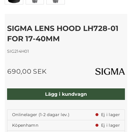
SIGMA LENS HOOD LH728-01
FOR 17-40MM
SIG214H01
690,00 SEK
Lägg i kundvagn
Onlinelager (1-2 dagar lev.)
Ej i lager
Köpenhamn
Ej i lager