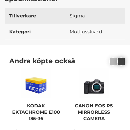
Tillverkare
Sigma
Kategori
Motljusskydd
Andra köpte också
KODAK
CANON EOS R5
C
EKTACHROME E100
MIRRORLESS
C
135-36
CAMERA